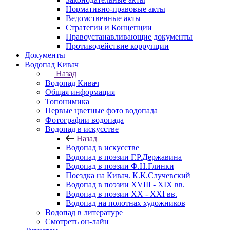
Нормативно-правовые акты
Ведомственные акты
Стратегии и Концепции
Правоустанавливающие документы
Противодействие коррупции
Документы
Водопад Кивач
Назад
Водопад Кивач
Общая информация
Топонимика
Первые цветные фото водопада
Фотографии водопада
Водопад в искусстве
Назад
Водопад в искусстве
Водопад в поэзии Г.Р.Державина
Водопад в поэзии Ф.Н.Глинки
Поездка на Кивач. К.К.Случевский
Водопад в поэзии XVIII - XIX вв.
Водопад в поэзии XX - XXI вв.
Водопад на полотнах художников
Водопад в литературе
Смотреть он-лайн