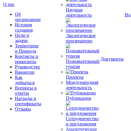
О нас
Научная
Об
Во
деятельность
организации
История
создания
Цели и
Экологическое
задачи
просвещение
Территория
и Природа
Контакты и
Документы
Познавательный
реквизиты
туризм
Руководство
Вакансии
Проекты
Как
Международная
добраться
деятельность
Вопросы и
ответы
Публикации
Награды и
сертификаты
Отзывы
Сотрудничество
и предложения
Аналитические