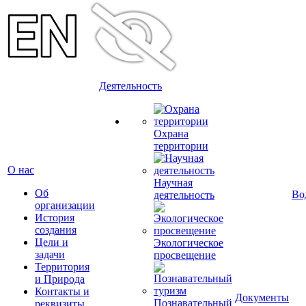
Деятельность
Охрана
территории
О нас
Научная
Об
Во
деятельность
организации
История
создания
Цели и
Экологическое
задачи
просвещение
Территория
и Природа
Контакты и
Документы
Познавательный
реквизиты