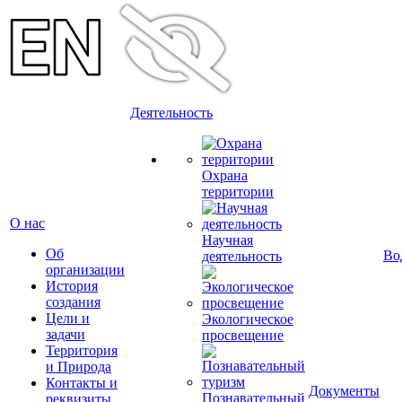
Деятельность
Охрана
территории
О нас
Научная
Об
Во
деятельность
организации
История
создания
Цели и
Экологическое
задачи
просвещение
Территория
и Природа
Контакты и
Документы
Познавательный
реквизиты