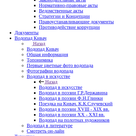
Нормативно-правовые акты
Ведомственные акты
Стратегии и Концепции
Правоустанавливающие документы
Противодействие коррупции
Документы
Водопад Кивач
Назад
Водопад Кивач
Общая информация
Топонимика
Первые цветные фото водопада
Фотографии водопада
Водопад в искусстве
Назад
Водопад в искусстве
Водопад в поэзии Г.Р.Державина
Водопад в поэзии Ф.Н.Глинки
Поездка на Кивач. К.К.Случевский
Водопад в поэзии XVIII - XIX вв.
Водопад в поэзии XX - XXI вв.
Водопад на полотнах художников
Водопад в литературе
Смотреть он-лайн