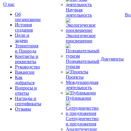
О нас
Научная
Об
Во
деятельность
организации
История
создания
Цели и
Экологическое
задачи
просвещение
Территория
и Природа
Контакты и
Документы
Познавательный
реквизиты
туризм
Руководство
Вакансии
Проекты
Как
Международная
добраться
деятельность
Вопросы и
ответы
Публикации
Награды и
сертификаты
Отзывы
Сотрудничество
и предложения
Аналитические