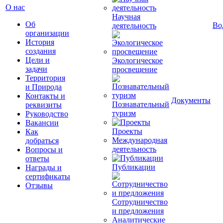
О нас
Научная
Об
Во
деятельность
организации
История
создания
Цели и
Экологическое
задачи
просвещение
Территория
и Природа
Контакты и
Документы
Познавательный
реквизиты
туризм
Руководство
Вакансии
Проекты
Как
Международная
добраться
деятельность
Вопросы и
ответы
Публикации
Награды и
сертификаты
Отзывы
Сотрудничество
и предложения
Аналитические