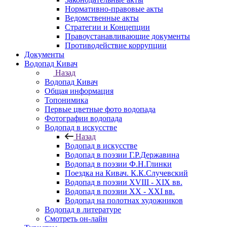
Нормативно-правовые акты
Ведомственные акты
Стратегии и Концепции
Правоустанавливающие документы
Противодействие коррупции
Документы
Водопад Кивач
Назад
Водопад Кивач
Общая информация
Топонимика
Первые цветные фото водопада
Фотографии водопада
Водопад в искусстве
Назад
Водопад в искусстве
Водопад в поэзии Г.Р.Державина
Водопад в поэзии Ф.Н.Глинки
Поездка на Кивач. К.К.Случевский
Водопад в поэзии XVIII - XIX вв.
Водопад в поэзии XX - XXI вв.
Водопад на полотнах художников
Водопад в литературе
Смотреть он-лайн