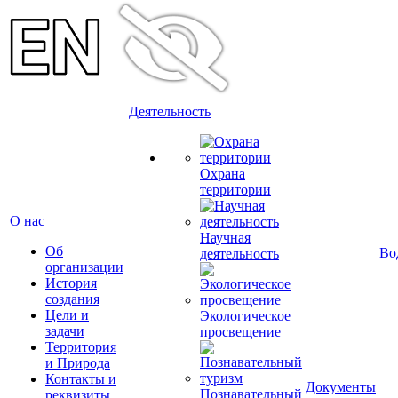
Деятельность
Охрана
территории
О нас
Научная
Об
Во
деятельность
организации
История
создания
Цели и
Экологическое
задачи
просвещение
Территория
и Природа
Контакты и
Документы
Познавательный
реквизиты