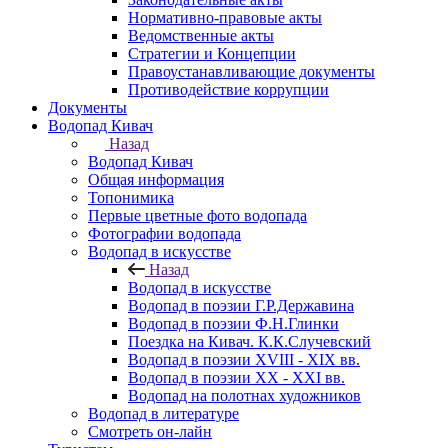
Нормативно-правовые акты
Ведомственные акты
Стратегии и Концепции
Правоустанавливающие документы
Противодействие коррупции
Документы
Водопад Кивач
Назад
Водопад Кивач
Общая информация
Топонимика
Первые цветные фото водопада
Фотографии водопада
Водопад в искусстве
Назад
Водопад в искусстве
Водопад в поэзии Г.Р.Державина
Водопад в поэзии Ф.Н.Глинки
Поездка на Кивач. К.К.Случевский
Водопад в поэзии XVIII - XIX вв.
Водопад в поэзии XX - XXI вв.
Водопад на полотнах художников
Водопад в литературе
Смотреть он-лайн