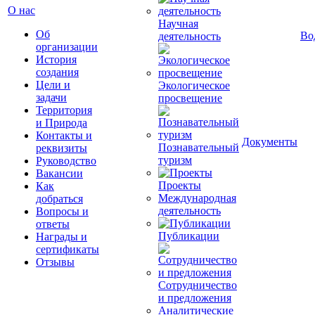
О нас
Научная
Об
Во
деятельность
организации
История
создания
Цели и
Экологическое
задачи
просвещение
Территория
и Природа
Контакты и
Документы
Познавательный
реквизиты
туризм
Руководство
Вакансии
Проекты
Как
Международная
добраться
деятельность
Вопросы и
ответы
Публикации
Награды и
сертификаты
Отзывы
Сотрудничество
и предложения
Аналитические