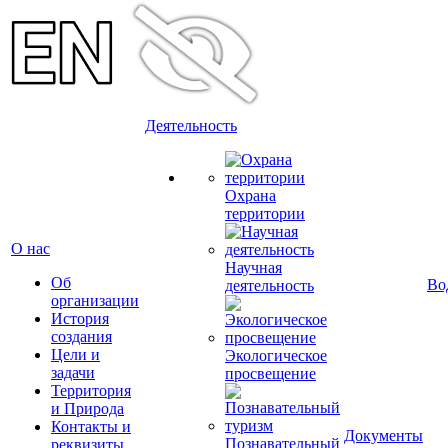
Деятельность
Охрана
территории
О нас
Научная
Об
Во
деятельность
организации
История
создания
Цели и
Экологическое
задачи
просвещение
Территория
и Природа
Контакты и
Документы
Познавательный
реквизиты