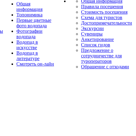
Общая информация
Общая
Правила посещения
информация
Стоимость посещения
Топонимика
Схема для туристов
Первые цветные
Достопримечательности
фото водопада
Экскурсии
ты
Фотографии
Сувениры
водопада
Анкетирование
Водопад в
Список гидов
искусстве
Предложение о
Водопад в
сотрудничестве для
литературе
туроператоров
Смотреть он-лайн
Обращение с отходами