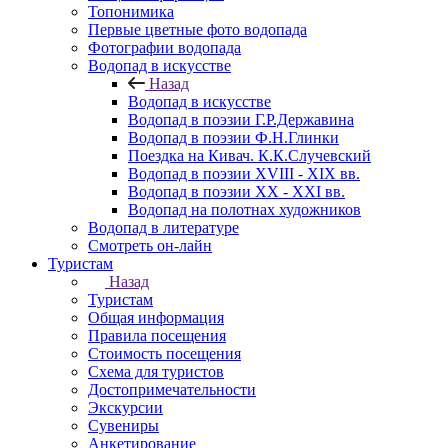
Топонимика
Первые цветные фото водопада
Фотографии водопада
Водопад в искусстве
Назад
Водопад в искусстве
Водопад в поэзии Г.Р.Державина
Водопад в поэзии Ф.Н.Глинки
Поездка на Кивач. К.К.Случевский
Водопад в поэзии XVIII - XIX вв.
Водопад в поэзии XX - XXI вв.
Водопад на полотнах художников
Водопад в литературе
Смотреть он-лайн
Туристам
Назад
Туристам
Общая информация
Правила посещения
Стоимость посещения
Схема для туристов
Достопримечательности
Экскурсии
Сувениры
Анкетирование