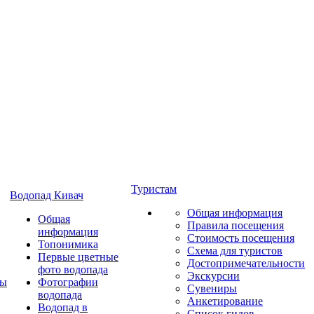
Туристам
Водопад Кивач
Общая информация
Общая
Правила посещения
информация
Стоимость посещения
Топонимика
Схема для туристов
Первые цветные
Достопримечательности
фото водопада
Экскурсии
ты
Фотографии
Сувениры
водопада
Анкетирование
Водопад в
Список гидов