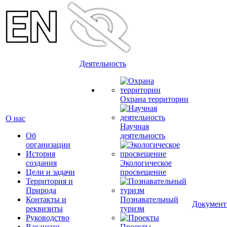
Деятельность
Охрана территории
О нас
Научная
Об
деятельность
организации
История
создания
Экологическое
Цели и задачи
просвещение
Территория и
Природа
Контакты и
Познавательный
Докумен
реквизиты
туризм
Руководство
Вакансии
Проекты