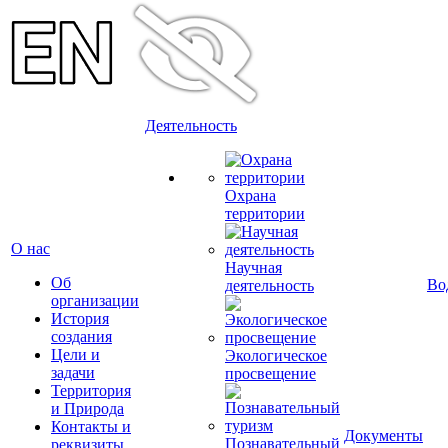
Деятельность
Охрана
территории
О нас
Научная
Об
Во
деятельность
организации
История
создания
Цели и
Экологическое
задачи
просвещение
Территория
и Природа
Контакты и
Документы
Познавательный
реквизиты