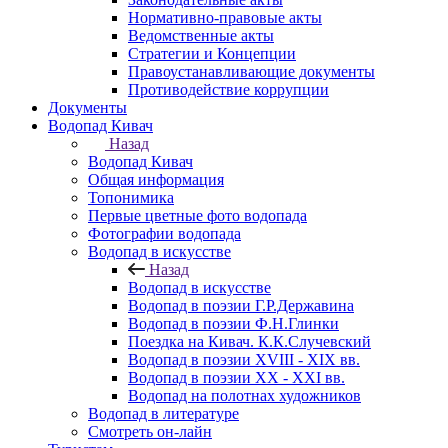
Нормативно-правовые акты
Ведомственные акты
Стратегии и Концепции
Правоустанавливающие документы
Противодействие коррупции
Документы
Водопад Кивач
Назад
Водопад Кивач
Общая информация
Топонимика
Первые цветные фото водопада
Фотографии водопада
Водопад в искусстве
Назад
Водопад в искусстве
Водопад в поэзии Г.Р.Державина
Водопад в поэзии Ф.Н.Глинки
Поездка на Кивач. К.К.Случевский
Водопад в поэзии XVIII - XIX вв.
Водопад в поэзии XX - XXI вв.
Водопад на полотнах художников
Водопад в литературе
Смотреть он-лайн