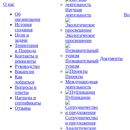
О нас
Научная
Об
Во
деятельность
организации
История
создания
Цели и
Экологическое
задачи
просвещение
Территория
и Природа
Контакты и
Документы
Познавательный
реквизиты
туризм
Руководство
Вакансии
Проекты
Как
Международная
добраться
деятельность
Вопросы и
ответы
Публикации
Награды и
сертификаты
Отзывы
Сотрудничество
и предложения
Аналитические