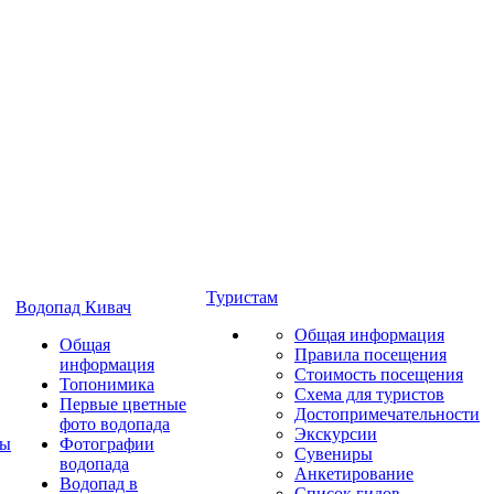
Туристам
Водопад Кивач
Общая информация
Общая
Правила посещения
информация
Стоимость посещения
Топонимика
Схема для туристов
Первые цветные
Достопримечательности
фото водопада
Экскурсии
ты
Фотографии
Сувениры
водопада
Анкетирование
Водопад в
Список гидов