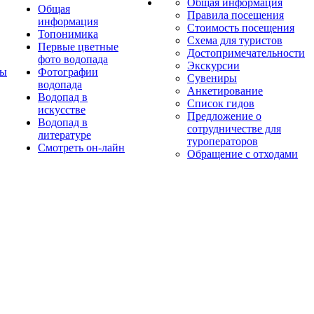
Общая информация
Общая
Правила посещения
информация
Стоимость посещения
Топонимика
Схема для туристов
Первые цветные
Достопримечательности
фото водопада
Экскурсии
ты
Фотографии
Сувениры
водопада
Анкетирование
Водопад в
Список гидов
искусстве
Предложение о
Водопад в
сотрудничестве для
литературе
туроператоров
Смотреть он-лайн
Обращение с отходами