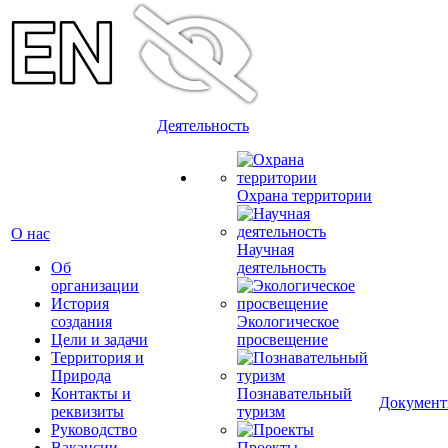
Деятельность
Охрана территории
О нас
Научная
Об
деятельность
организации
История
создания
Экологическое
Цели и задачи
просвещение
Территория и
Природа
Контакты и
Познавательный
Докумен
реквизиты
туризм
Руководство
Вакансии
Проекты