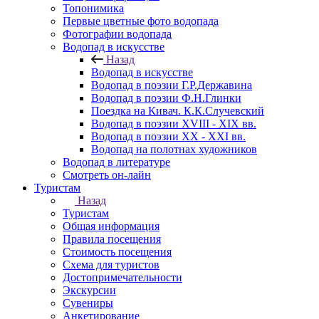
Топонимика
Первые цветные фото водопада
Фотографии водопада
Водопад в искусстве
Назад
Водопад в искусстве
Водопад в поэзии Г.Р.Державина
Водопад в поэзии Ф.Н.Глинки
Поездка на Кивач. К.К.Случевский
Водопад в поэзии XVIII - XIX вв.
Водопад в поэзии XX - XXI вв.
Водопад на полотнах художников
Водопад в литературе
Смотреть он-лайн
Туристам
Назад
Туристам
Общая информация
Правила посещения
Стоимость посещения
Схема для туристов
Достопримечательности
Экскурсии
Сувениры
Анкетирование