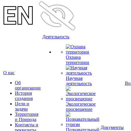
Деятельность
Охрана
территории
О нас
Научная
Об
Во
деятельность
организации
История
создания
Цели и
Экологическое
задачи
просвещение
Территория
и Природа
Контакты и
Документы
Познавательный
реквизиты