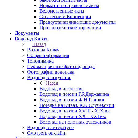
Нормативно-правовые акты
Ведомственные акты
Стратегии и Концепции
Правоустанавливающие документы
Противодействие коррупции
Документы
Водопад Кивач
Назад
Водопад Кивач
Общая информация
Топонимика
Первые цветные фото водопада
Фотографии водопада
Водопад в искусстве
Назад
Водопад в искусстве
Водопад в поэзии Г.Р.Державина
Водопад в поэзии Ф.Н.Глинки
Поездка на Кивач. К.К.Случевский
Водопад в поэзии XVIII - XIX вв.
Водопад в поэзии XX - XXI вв.
Водопад на полотнах художников
Водопад в литературе
Смотреть он-лайн