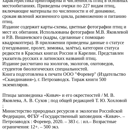
характеристика орнитофауны и численность птиц в основных
местообитаниях. Приведены очерки по 227 видам птиц,
включающие материалы по численности и её динамике,
срокам явлений жизненного цикла, размножению и питанию
птиц.
Издание содержит карты-схемы, цветные фотографии птиц и
мест их обитания. Использованы фотографии М.В. Яковлевой
и Р.В. Вишневского (кадры, сделанные с помощью
квадрокоптера). В приложении приведены данные о статусе
(гнездование, пролет, зимовка, залёты), категории статуса
редкости в Красных книгах России и Карелии. Представлен
указатель русских и латинских названий птиц.
Издание рассчитано на зоологов, экологов, охотоведов,
студентов биологических специальностей.
Книга подготовлена к печати ООО "Форевер" (Издательство
«Скандинавия»), г. Петрозаводск. Тираж книги 500
экземпляров.
Птицы заповедника «Кивач» и его окрестностей / М. В.
Яковлева, А. В. Сухов ; под общей редакцией Т. Ю. Хохловой
;
Министерство природных ресурсов и экологии Российской
Федерации, ФГБУ «Государственный заповедник «Кивач». –
Петрозаводск : Форевер, 2020. – 383 с. : ил.– Возрастные
ограничения: 12+. – 500 экз.