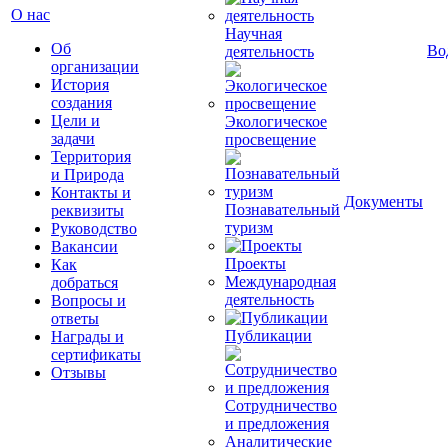
О нас
Научная
Об
Во
деятельность
организации
История
создания
Цели и
Экологическое
задачи
просвещение
Территория
и Природа
Контакты и
Документы
Познавательный
реквизиты
туризм
Руководство
Вакансии
Проекты
Как
Международная
добраться
деятельность
Вопросы и
ответы
Публикации
Награды и
сертификаты
Отзывы
Сотрудничество
и предложения
Аналитические