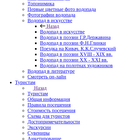
Топонимика
Первые цветные фото водопада
Фотографии водопада
Водопад в искусстве
Назад
Водопад в искусстве
Водопад в поэзии Г.Р.Державина
Водопад в поэзии Ф.Н.Глинки
Поездка на Кивач. К.К.Случевский
Водопад в поэзии XVIII - XIX вв.
Водопад в поэзии XX - XXI вв.
Водопад на полотнах художников
Водопад в литературе
Смотреть он-лайн
Туристам
Назад
Туристам
Общая информация
Правила посещения
Стоимость посещения
Схема для туристов
Достопримечательности
Экскурсии
Сувениры
Анкетирование