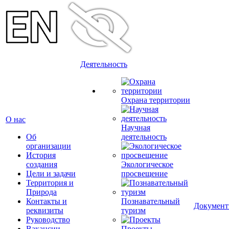
Деятельность
Охрана территории
О нас
Научная
Об
деятельность
организации
История
создания
Экологическое
Цели и задачи
просвещение
Территория и
Природа
Контакты и
Познавательный
Докумен
реквизиты
туризм
Руководство
Вакансии
Проекты