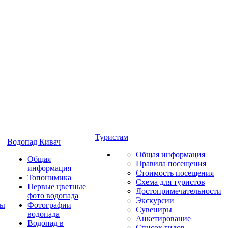
Туристам
Водопад Кивач
Общая информация
Общая
Правила посещения
информация
Стоимость посещения
Топонимика
Схема для туристов
Первые цветные
Достопримечательности
фото водопада
Экскурсии
ты
Фотографии
Сувениры
водопада
Анкетирование
Водопад в
Список гидов