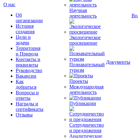
О нас
Научная
Об
Во
деятельность
организации
История
создания
Цели и
Экологическое
задачи
просвещение
Территория
и Природа
Контакты и
Документы
Познавательный
реквизиты
туризм
Руководство
Вакансии
Проекты
Как
Международная
добраться
деятельность
Вопросы и
ответы
Публикации
Награды и
сертификаты
Отзывы
Сотрудничество
и предложения
Аналитические