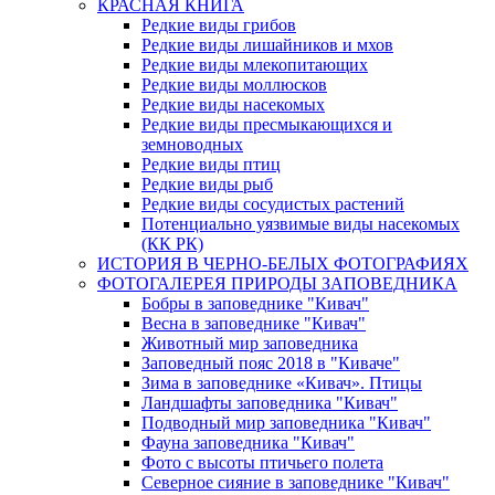
КРАСНАЯ КНИГА
Редкие виды грибов
Редкие виды лишайников и мхов
Редкие виды млекопитающих
Редкие виды моллюсков
Редкие виды насекомых
Редкие виды пресмыкающихся и
земноводных
Редкие виды птиц
Редкие виды рыб
Редкие виды сосудистых растений
Потенциально уязвимые виды насекомых
(КК РК)
ИСТОРИЯ В ЧЕРНО-БЕЛЫХ ФОТОГРАФИЯХ
ФОТОГАЛЕРЕЯ ПРИРОДЫ ЗАПОВЕДНИКА
Бобры в заповеднике "Кивач"
Весна в заповеднике "Кивач"
Животный мир заповедника
Заповедный пояс 2018 в "Киваче"
Зима в заповеднике «Кивач». Птицы
Ландшафты заповедника "Кивач"
Подводный мир заповедника "Кивач"
Фауна заповедника "Кивач"
Фото с высоты птичьего полета
Северное сияние в заповеднике "Кивач"