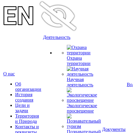
Деятельность
Охрана
территории
О нас
Научная
Об
Во
деятельность
организации
История
создания
Цели и
Экологическое
задачи
просвещение
Территория
и Природа
Контакты и
Документы
Познавательный
реквизиты