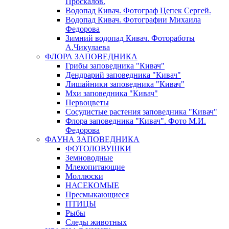
Проскалов.
Водопад Кивач. Фотограф Цепек Сергей.
Водопад Кивач. Фотографии Михаила
Федорова
Зимний водопад Кивач. Фотоработы
А.Чикулаева
ФЛОРА ЗАПОВЕДНИКА
Грибы заповедника "Кивач"
Дендрарий заповедника "Кивач"
Лишайники заповедника "Кивач"
Мхи заповедника "Кивач"
Первоцветы
Сосудистые растения заповедника "Кивач"
Флора заповедника "Кивач". Фото М.И.
Федорова
ФАУНА ЗАПОВЕДНИКА
ФОТОЛОВУШКИ
Земноводные
Млекопитающие
Моллюски
НАСЕКОМЫЕ
Пресмыкающиеся
ПТИЦЫ
Рыбы
Следы животных