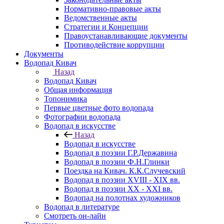
Нормативно-правовые акты
Ведомственные акты
Стратегии и Концепции
Правоустанавливающие документы
Противодействие коррупции
Документы
Водопад Кивач
Назад
Водопад Кивач
Общая информация
Топонимика
Первые цветные фото водопада
Фотографии водопада
Водопад в искусстве
Назад
Водопад в искусстве
Водопад в поэзии Г.Р.Державина
Водопад в поэзии Ф.Н.Глинки
Поездка на Кивач. К.К.Случевский
Водопад в поэзии XVIII - XIX вв.
Водопад в поэзии XX - XXI вв.
Водопад на полотнах художников
Водопад в литературе
Смотреть он-лайн