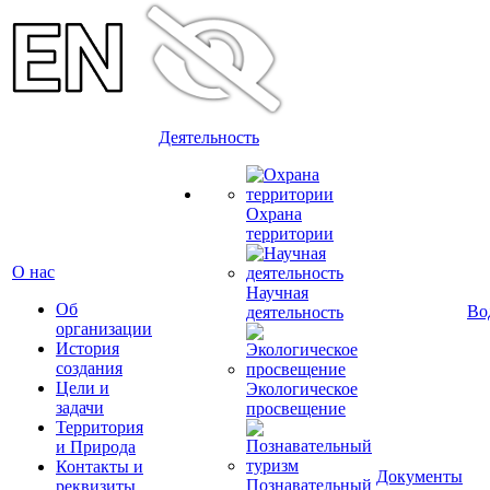
Деятельность
Охрана
территории
О нас
Научная
Об
Во
деятельность
организации
История
создания
Цели и
Экологическое
задачи
просвещение
Территория
и Природа
Контакты и
Документы
Познавательный
реквизиты