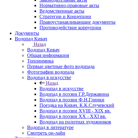
Нормативно-правовые акты
Ведомственные акты
Стратегии и Концепции
Правоустанавливающие документы
Противодействие коррупции
Документы
Водопад Кивач
Назад
Водопад Кивач
Общая информация
Топонимика
Первые цветные фото водопада
Фотографии водопада
Водопад в искусстве
Назад
Водопад в искусстве
Водопад в поэзии Г.Р.Державина
Водопад в поэзии Ф.Н.Глинки
Поездка на Кивач. К.К.Случевский
Водопад в поэзии XVIII - XIX вв.
Водопад в поэзии XX - XXI вв.
Водопад на полотнах художников
Водопад в литературе
Смотреть он-лайн