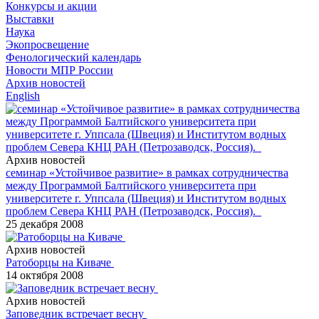
Конкурсы и акции
Выставки
Наука
Экопросвещение
Фенологический календарь
Новости МПР России
Архив новостей
English
Архив новостей
семинар «Устойчивое развитие» в рамках сотрудничества
между Программой Балтийского университета при
университете г. Уппсала (Швеция) и Институтом водных
проблем Севера КНЦ РАН (Петрозаводск, Россия).
25 декабря 2008
Архив новостей
Ратоборцы на Киваче
14 октября 2008
Архив новостей
Заповедник встречает весну