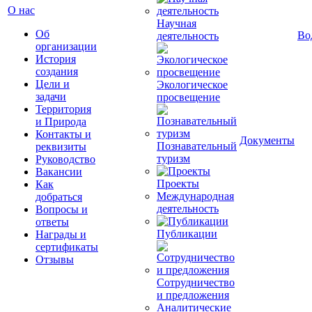
О нас
Научная
Об
Во
деятельность
организации
История
создания
Цели и
Экологическое
задачи
просвещение
Территория
и Природа
Контакты и
Документы
Познавательный
реквизиты
туризм
Руководство
Вакансии
Проекты
Как
Международная
добраться
деятельность
Вопросы и
ответы
Публикации
Награды и
сертификаты
Отзывы
Сотрудничество
и предложения
Аналитические