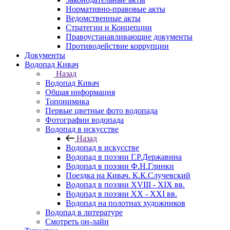
Нормативно-правовые акты
Ведомственные акты
Стратегии и Концепции
Правоустанавливающие документы
Противодействие коррупции
Документы
Водопад Кивач
Назад
Водопад Кивач
Общая информация
Топонимика
Первые цветные фото водопада
Фотографии водопада
Водопад в искусстве
Назад
Водопад в искусстве
Водопад в поэзии Г.Р.Державина
Водопад в поэзии Ф.Н.Глинки
Поездка на Кивач. К.К.Случевский
Водопад в поэзии XVIII - XIX вв.
Водопад в поэзии XX - XXI вв.
Водопад на полотнах художников
Водопад в литературе
Смотреть он-лайн