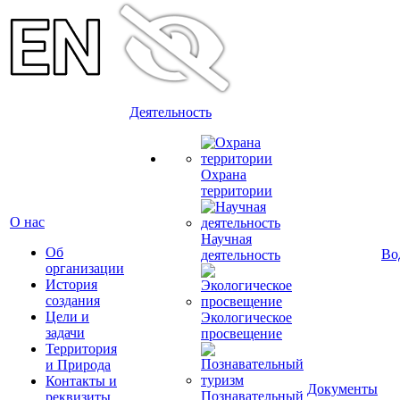
Деятельность
Охрана
территории
О нас
Научная
Об
Во
деятельность
организации
История
создания
Цели и
Экологическое
задачи
просвещение
Территория
и Природа
Контакты и
Документы
Познавательный
реквизиты