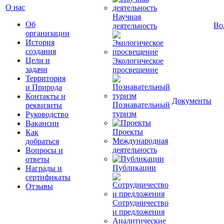
О нас
Научная
Об
Во
деятельность
организации
История
создания
Цели и
Экологическое
задачи
просвещение
Территория
и Природа
Контакты и
Документы
Познавательный
реквизиты
туризм
Руководство
Вакансии
Проекты
Как
Международная
добраться
деятельность
Вопросы и
ответы
Публикации
Награды и
сертификаты
Отзывы
Сотрудничество
и предложения
Аналитические