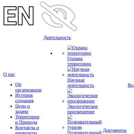
Деятельность
Охрана
территории
О нас
Научная
Об
Во
деятельность
организации
История
создания
Цели и
Экологическое
задачи
просвещение
Территория
и Природа
Контакты и
Документы
Познавательный
реквизиты