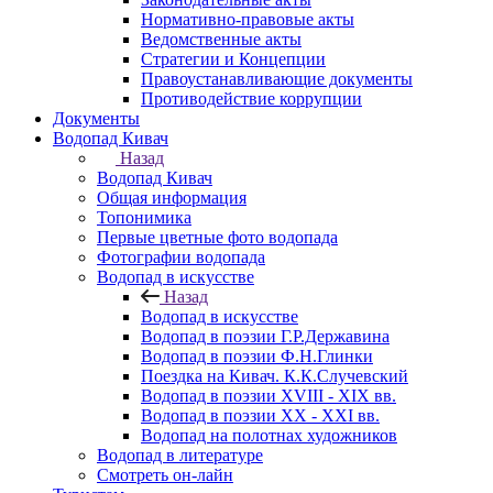
Нормативно-правовые акты
Ведомственные акты
Стратегии и Концепции
Правоустанавливающие документы
Противодействие коррупции
Документы
Водопад Кивач
Назад
Водопад Кивач
Общая информация
Топонимика
Первые цветные фото водопада
Фотографии водопада
Водопад в искусстве
Назад
Водопад в искусстве
Водопад в поэзии Г.Р.Державина
Водопад в поэзии Ф.Н.Глинки
Поездка на Кивач. К.К.Случевский
Водопад в поэзии XVIII - XIX вв.
Водопад в поэзии XX - XXI вв.
Водопад на полотнах художников
Водопад в литературе
Смотреть он-лайн