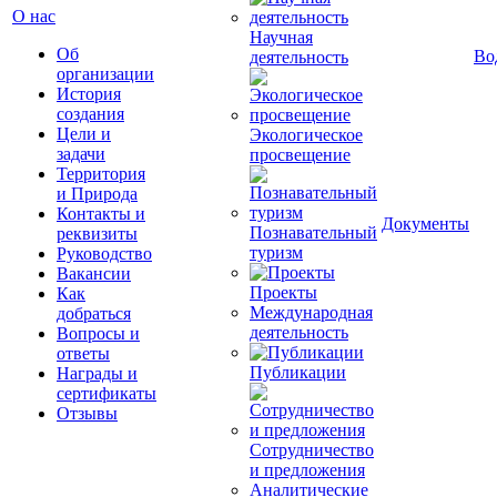
О нас
Научная
Об
Во
деятельность
организации
История
создания
Цели и
Экологическое
задачи
просвещение
Территория
и Природа
Контакты и
Документы
Познавательный
реквизиты
туризм
Руководство
Вакансии
Проекты
Как
Международная
добраться
деятельность
Вопросы и
ответы
Публикации
Награды и
сертификаты
Отзывы
Сотрудничество
и предложения
Аналитические