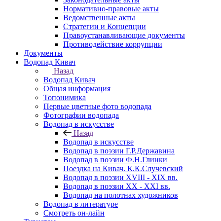
Нормативно-правовые акты
Ведомственные акты
Стратегии и Концепции
Правоустанавливающие документы
Противодействие коррупции
Документы
Водопад Кивач
Назад
Водопад Кивач
Общая информация
Топонимика
Первые цветные фото водопада
Фотографии водопада
Водопад в искусстве
Назад
Водопад в искусстве
Водопад в поэзии Г.Р.Державина
Водопад в поэзии Ф.Н.Глинки
Поездка на Кивач. К.К.Случевский
Водопад в поэзии XVIII - XIX вв.
Водопад в поэзии XX - XXI вв.
Водопад на полотнах художников
Водопад в литературе
Смотреть он-лайн