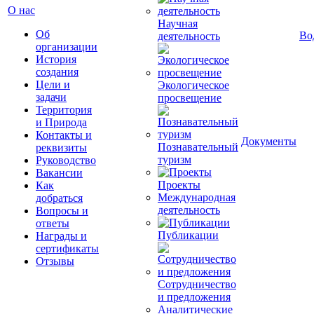
О нас
Научная
Об
Во
деятельность
организации
История
создания
Цели и
Экологическое
задачи
просвещение
Территория
и Природа
Контакты и
Документы
Познавательный
реквизиты
туризм
Руководство
Вакансии
Проекты
Как
Международная
добраться
деятельность
Вопросы и
ответы
Публикации
Награды и
сертификаты
Отзывы
Сотрудничество
и предложения
Аналитические