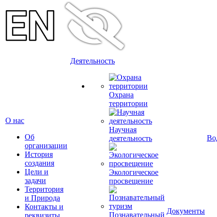
Деятельность
Охрана
территории
О нас
Научная
Об
Во
деятельность
организации
История
создания
Цели и
Экологическое
задачи
просвещение
Территория
и Природа
Контакты и
Документы
Познавательный
реквизиты