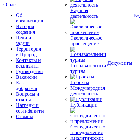
О нас
Научная
Об
Во
деятельность
организации
История
создания
Цели и
Экологическое
задачи
просвещение
Территория
и Природа
Контакты и
Документы
Познавательный
реквизиты
туризм
Руководство
Вакансии
Проекты
Как
Международная
добраться
деятельность
Вопросы и
ответы
Публикации
Награды и
сертификаты
Отзывы
Сотрудничество
и предложения
Аналитические