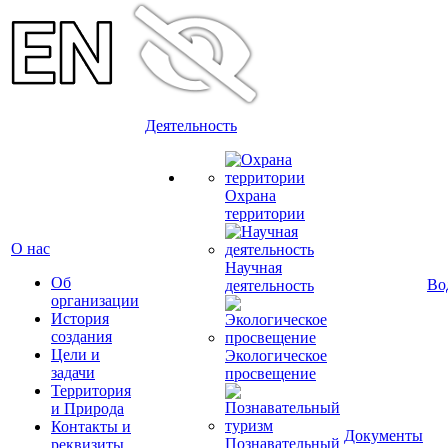
Деятельность
Охрана
территории
О нас
Научная
Об
Во
деятельность
организации
История
создания
Цели и
Экологическое
задачи
просвещение
Территория
и Природа
Контакты и
Документы
Познавательный
реквизиты