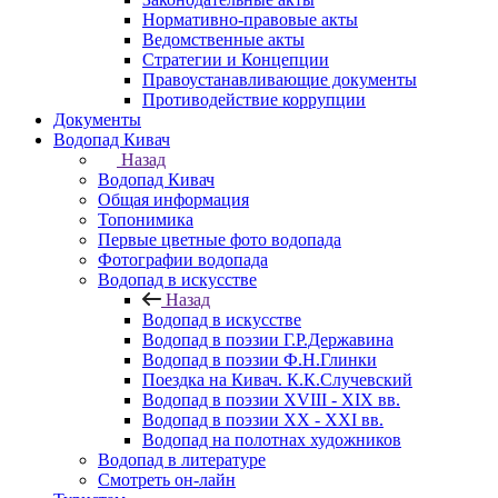
Нормативно-правовые акты
Ведомственные акты
Стратегии и Концепции
Правоустанавливающие документы
Противодействие коррупции
Документы
Водопад Кивач
Назад
Водопад Кивач
Общая информация
Топонимика
Первые цветные фото водопада
Фотографии водопада
Водопад в искусстве
Назад
Водопад в искусстве
Водопад в поэзии Г.Р.Державина
Водопад в поэзии Ф.Н.Глинки
Поездка на Кивач. К.К.Случевский
Водопад в поэзии XVIII - XIX вв.
Водопад в поэзии XX - XXI вв.
Водопад на полотнах художников
Водопад в литературе
Смотреть он-лайн