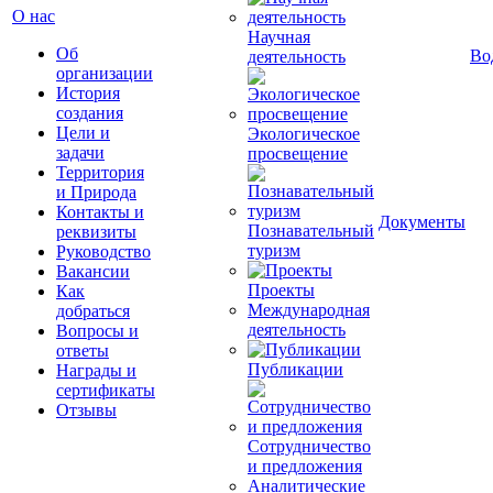
О нас
Научная
Об
Во
деятельность
организации
История
создания
Цели и
Экологическое
задачи
просвещение
Территория
и Природа
Контакты и
Документы
Познавательный
реквизиты
туризм
Руководство
Вакансии
Проекты
Как
Международная
добраться
деятельность
Вопросы и
ответы
Публикации
Награды и
сертификаты
Отзывы
Сотрудничество
и предложения
Аналитические