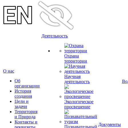
Деятельность
Охрана
территории
О нас
Научная
Об
Во
деятельность
организации
История
создания
Цели и
Экологическое
задачи
просвещение
Территория
и Природа
Контакты и
Документы
Познавательный
реквизиты