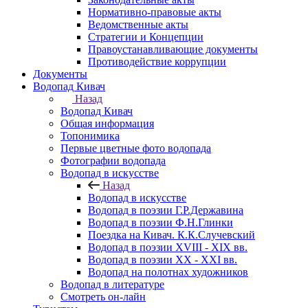
Нормативно-правовые акты
Ведомственные акты
Стратегии и Концепции
Правоустанавливающие документы
Противодействие коррупции
Документы
Водопад Кивач
Назад
Водопад Кивач
Общая информация
Топонимика
Первые цветные фото водопада
Фотографии водопада
Водопад в искусстве
Назад
Водопад в искусстве
Водопад в поэзии Г.Р.Державина
Водопад в поэзии Ф.Н.Глинки
Поездка на Кивач. К.К.Случевский
Водопад в поэзии XVIII - XIX вв.
Водопад в поэзии XX - XXI вв.
Водопад на полотнах художников
Водопад в литературе
Смотреть он-лайн