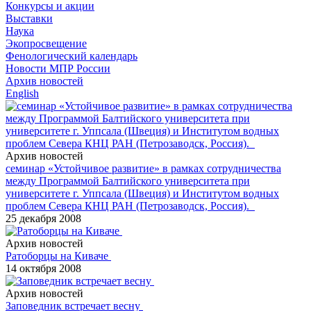
Конкурсы и акции
Выставки
Наука
Экопросвещение
Фенологический календарь
Новости МПР России
Архив новостей
English
Архив новостей
семинар «Устойчивое развитие» в рамках сотрудничества
между Программой Балтийского университета при
университете г. Уппсала (Швеция) и Институтом водных
проблем Севера КНЦ РАН (Петрозаводск, Россия).
25 декабря 2008
Архив новостей
Ратоборцы на Киваче
14 октября 2008
Архив новостей
Заповедник встречает весну