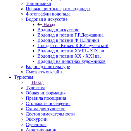
Топонимика
Первые цветные фото водопада
Фотографии водопада
Водопад в искусстве
Назад
Водопад в искусстве
Водопад в поэзии Г.Р.Державина
Водопад в поэзии Ф.Н.Глинки
Поездка на Кивач. К.К.Случевский
Водопад в поэзии XVIII - XIX вв.
Водопад в поэзии XX - XXI вв.
Водопад на полотнах художников
Водопад в литературе
Смотреть он-лайн
Туристам
Назад
Туристам
Общая информация
Правила посещения
Стоимость посещения
Схема для туристов
Достопримечательности
Экскурсии
Сувениры
Анкетирование