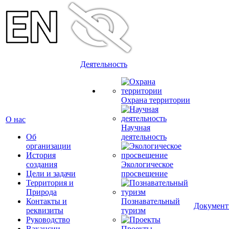
Деятельность
Охрана территории
О нас
Научная
Об
деятельность
организации
История
создания
Экологическое
Цели и задачи
просвещение
Территория и
Природа
Контакты и
Познавательный
Докумен
реквизиты
туризм
Руководство
Вакансии
Проекты