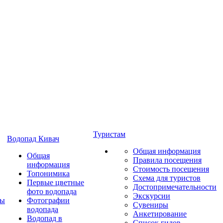
Туристам
Водопад Кивач
Общая информация
Общая
Правила посещения
информация
Стоимость посещения
Топонимика
Схема для туристов
Первые цветные
Достопримечательности
фото водопада
Экскурсии
ты
Фотографии
Сувениры
водопада
Анкетирование
Водопад в
Список гидов