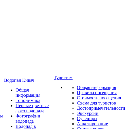
Туристам
Водопад Кивач
Общая информация
Общая
Правила посещения
информация
Стоимость посещения
Топонимика
Схема для туристов
Первые цветные
Достопримечательности
фото водопада
Экскурсии
ты
Фотографии
Сувениры
водопада
Анкетирование
Водопад в
Список гидов