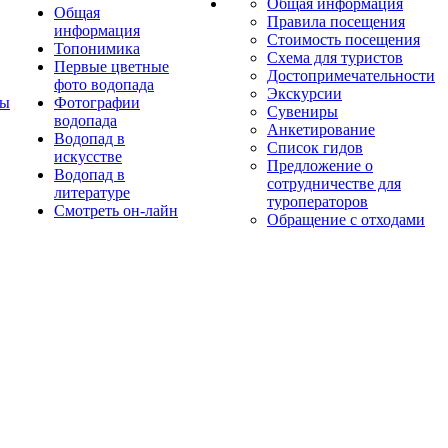
Общая информация
Общая
Правила посещения
информация
Стоимость посещения
Топонимика
Схема для туристов
Первые цветные
Достопримечательности
фото водопада
Экскурсии
ты
Фотографии
Сувениры
водопада
Анкетирование
Водопад в
Список гидов
искусстве
Предложение о
Водопад в
сотрудничестве для
литературе
туроператоров
Смотреть он-лайн
Обращение с отходами