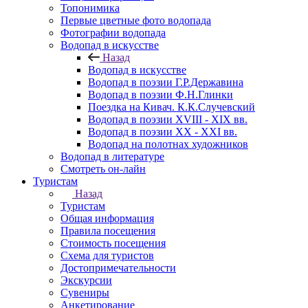
Топонимика
Первые цветные фото водопада
Фотографии водопада
Водопад в искусстве
Назад
Водопад в искусстве
Водопад в поэзии Г.Р.Державина
Водопад в поэзии Ф.Н.Глинки
Поездка на Кивач. К.К.Случевский
Водопад в поэзии XVIII - XIX вв.
Водопад в поэзии XX - XXI вв.
Водопад на полотнах художников
Водопад в литературе
Смотреть он-лайн
Туристам
Назад
Туристам
Общая информация
Правила посещения
Стоимость посещения
Схема для туристов
Достопримечательности
Экскурсии
Сувениры
Анкетирование