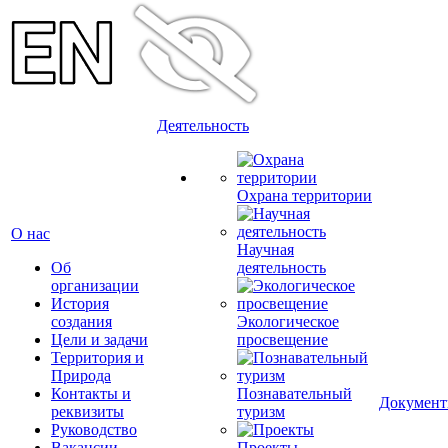
Деятельность
Охрана территории
О нас
Научная
Об
деятельность
организации
История
создания
Экологическое
Цели и задачи
просвещение
Территория и
Природа
Контакты и
Познавательный
Докумен
реквизиты
туризм
Руководство
Вакансии
Проекты