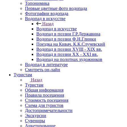
Топонимика
Первые цветные фото водопада
Фотографии водопада
Водопад в искусстве
Назад
Водопад в искусстве
Водопад в поэзии Г.Р.Державина
Водопад в поэзии Ф.Н.Глинки
Поездка на Кивач. К.К.Случевский
Водопад в поэзии XVIII - XIX вв.
Водопад в поэзии XX - XXI вв.
Водопад на полотнах художников
Водопад в литературе
Смотреть он-лайн
Туристам
Назад
Туристам
Общая информация
Правила посещения
Стоимость посещения
Схема для туристов
Достопримечательности
Экскурсии
Сувениры
Анкетирование