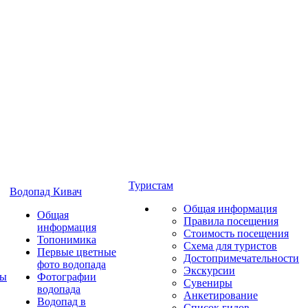
Туристам
Водопад Кивач
Общая информация
Общая
Правила посещения
информация
Стоимость посещения
Топонимика
Схема для туристов
Первые цветные
Достопримечательности
фото водопада
Экскурсии
ты
Фотографии
Сувениры
водопада
Анкетирование
Водопад в
Список гидов