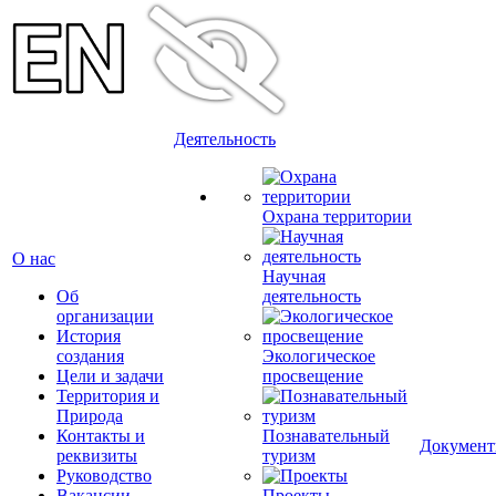
Деятельность
Охрана территории
О нас
Научная
Об
деятельность
организации
История
создания
Экологическое
Цели и задачи
просвещение
Территория и
Природа
Контакты и
Познавательный
Докумен
реквизиты
туризм
Руководство
Вакансии
Проекты