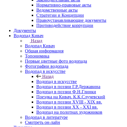
Нормативно-правовые акты
Ведомственные акты
Стратегии и Концепции
Правоустанавливающие документы
Противодействие коррупции
Документы
Водопад Кивач
Назад
Водопад Кивач
Общая информация
Топонимика
Первые цветные фото водопада
Фотографии водопада
Водопад в искусстве
Назад
Водопад в искусстве
Водопад в поэзии Г.Р.Державина
Водопад в поэзии Ф.Н.Глинки
Поездка на Кивач. К.К.Случевский
Водопад в поэзии XVIII - XIX вв.
Водопад в поэзии XX - XXI вв.
Водопад на полотнах художников
Водопад в литературе
Смотреть он-лайн