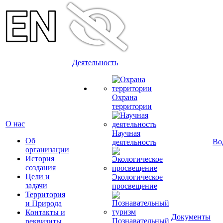
Деятельность
Охрана
территории
О нас
Научная
Об
Во
деятельность
организации
История
создания
Цели и
Экологическое
задачи
просвещение
Территория
и Природа
Контакты и
Документы
Познавательный
реквизиты