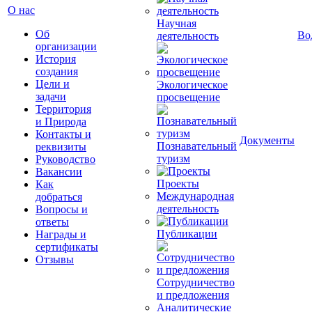
О нас
Научная
Об
Во
деятельность
организации
История
создания
Цели и
Экологическое
задачи
просвещение
Территория
и Природа
Контакты и
Документы
Познавательный
реквизиты
туризм
Руководство
Вакансии
Проекты
Как
Международная
добраться
деятельность
Вопросы и
ответы
Публикации
Награды и
сертификаты
Отзывы
Сотрудничество
и предложения
Аналитические