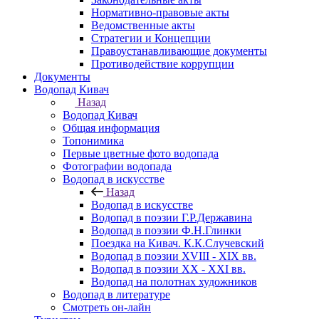
Нормативно-правовые акты
Ведомственные акты
Стратегии и Концепции
Правоустанавливающие документы
Противодействие коррупции
Документы
Водопад Кивач
Назад
Водопад Кивач
Общая информация
Топонимика
Первые цветные фото водопада
Фотографии водопада
Водопад в искусстве
Назад
Водопад в искусстве
Водопад в поэзии Г.Р.Державина
Водопад в поэзии Ф.Н.Глинки
Поездка на Кивач. К.К.Случевский
Водопад в поэзии XVIII - XIX вв.
Водопад в поэзии XX - XXI вв.
Водопад на полотнах художников
Водопад в литературе
Смотреть он-лайн