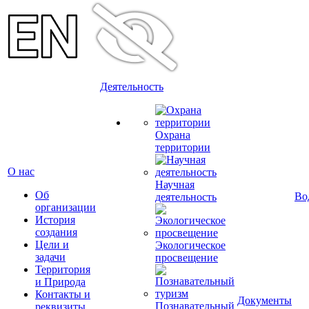
Деятельность
Охрана
территории
О нас
Научная
Об
Во
деятельность
организации
История
создания
Цели и
Экологическое
задачи
просвещение
Территория
и Природа
Контакты и
Документы
Познавательный
реквизиты