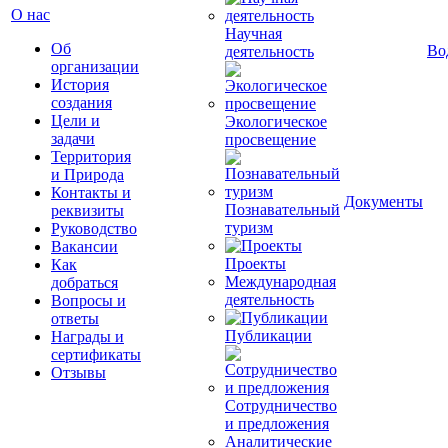
О нас
Научная
Об
Во
деятельность
организации
История
создания
Цели и
Экологическое
задачи
просвещение
Территория
и Природа
Контакты и
Документы
Познавательный
реквизиты
туризм
Руководство
Вакансии
Проекты
Как
Международная
добраться
деятельность
Вопросы и
ответы
Публикации
Награды и
сертификаты
Отзывы
Сотрудничество
и предложения
Аналитические