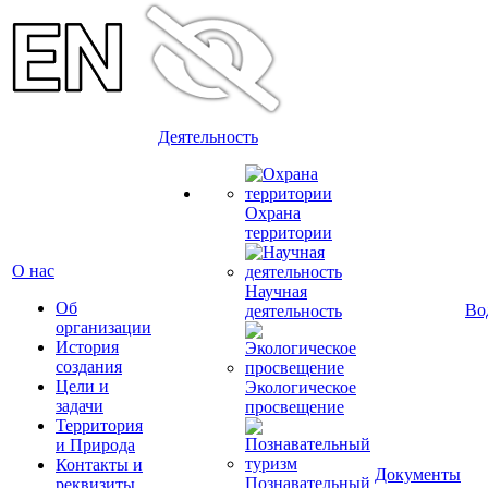
Деятельность
Охрана
территории
О нас
Научная
Об
Во
деятельность
организации
История
создания
Цели и
Экологическое
задачи
просвещение
Территория
и Природа
Контакты и
Документы
Познавательный
реквизиты