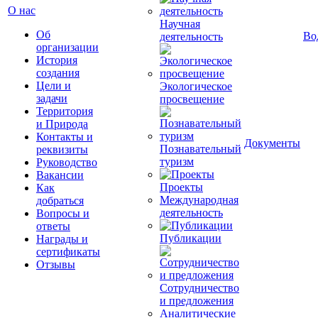
О нас
Научная
Об
Во
деятельность
организации
История
создания
Цели и
Экологическое
задачи
просвещение
Территория
и Природа
Контакты и
Документы
Познавательный
реквизиты
туризм
Руководство
Вакансии
Проекты
Как
Международная
добраться
деятельность
Вопросы и
ответы
Публикации
Награды и
сертификаты
Отзывы
Сотрудничество
и предложения
Аналитические