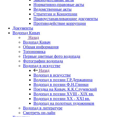
Нормативно-правовые акты
Ведомственные акты
Стратегии и Концепции
Правоустанавливающие документы
Противодействие коррупции
Документы
Водопад Кивач
Назад
Водопад Кивач
Общая информация
Топонимика
Первые цветные фото водопада
Фотографии водопада
Водопад в искусстве
Назад
Водопад в искусстве
Водопад в поэзии Г.Р.Державина
Водопад в поэзии Ф.Н.Глинки
Поездка на Кивач. К.К.Случевский
Водопад в поэзии XVIII - XIX вв.
Водопад в поэзии XX - XXI вв.
Водопад на полотнах художников
Водопад в литературе
Смотреть он-лайн