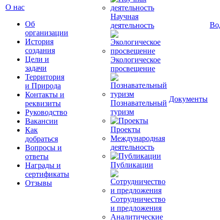
О нас
Научная
Об
Во
деятельность
организации
История
создания
Цели и
Экологическое
задачи
просвещение
Территория
и Природа
Контакты и
Документы
Познавательный
реквизиты
туризм
Руководство
Вакансии
Проекты
Как
Международная
добраться
деятельность
Вопросы и
ответы
Публикации
Награды и
сертификаты
Отзывы
Сотрудничество
и предложения
Аналитические