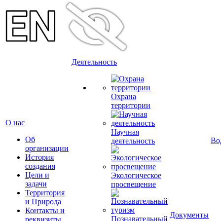
Деятельность
Охрана
территории
О нас
Научная
Об
Во
деятельность
организации
История
создания
Цели и
Экологическое
задачи
просвещение
Территория
и Природа
Контакты и
Документы
Познавательный
реквизиты