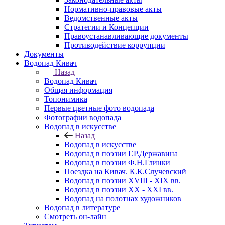
Нормативно-правовые акты
Ведомственные акты
Стратегии и Концепции
Правоустанавливающие документы
Противодействие коррупции
Документы
Водопад Кивач
Назад
Водопад Кивач
Общая информация
Топонимика
Первые цветные фото водопада
Фотографии водопада
Водопад в искусстве
Назад
Водопад в искусстве
Водопад в поэзии Г.Р.Державина
Водопад в поэзии Ф.Н.Глинки
Поездка на Кивач. К.К.Случевский
Водопад в поэзии XVIII - XIX вв.
Водопад в поэзии XX - XXI вв.
Водопад на полотнах художников
Водопад в литературе
Смотреть он-лайн