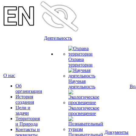
Деятельность
Охрана
территории
О нас
Научная
Об
Во
деятельность
организации
История
создания
Цели и
Экологическое
задачи
просвещение
Территория
и Природа
Контакты и
Документы
Познавательный
реквизиты