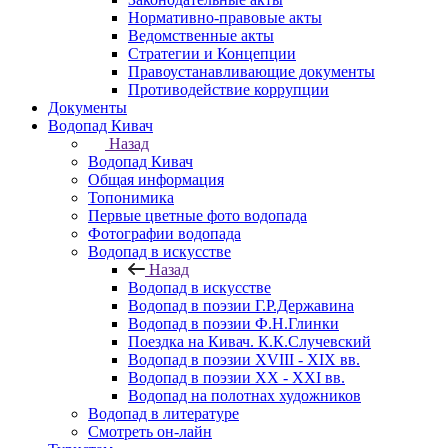
Нормативно-правовые акты
Ведомственные акты
Стратегии и Концепции
Правоустанавливающие документы
Противодействие коррупции
Документы
Водопад Кивач
Назад
Водопад Кивач
Общая информация
Топонимика
Первые цветные фото водопада
Фотографии водопада
Водопад в искусстве
Назад
Водопад в искусстве
Водопад в поэзии Г.Р.Державина
Водопад в поэзии Ф.Н.Глинки
Поездка на Кивач. К.К.Случевский
Водопад в поэзии XVIII - XIX вв.
Водопад в поэзии XX - XXI вв.
Водопад на полотнах художников
Водопад в литературе
Смотреть он-лайн