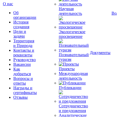
О нас
Научная
Об
Во
деятельность
организации
История
создания
Цели и
Экологическое
задачи
просвещение
Территория
и Природа
Контакты и
Документы
Познавательный
реквизиты
туризм
Руководство
Вакансии
Проекты
Как
Международная
добраться
деятельность
Вопросы и
ответы
Публикации
Награды и
сертификаты
Отзывы
Сотрудничество
и предложения
Аналитические