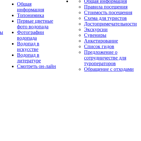
Общая информация
Общая
Правила посещения
информация
Стоимость посещения
Топонимика
Схема для туристов
Первые цветные
Достопримечательности
фото водопада
Экскурсии
ты
Фотографии
Сувениры
водопада
Анкетирование
Водопад в
Список гидов
искусстве
Предложение о
Водопад в
сотрудничестве для
литературе
туроператоров
Смотреть он-лайн
Обращение с отходами