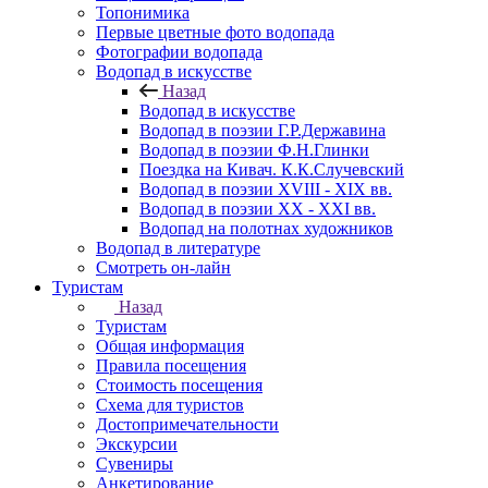
Топонимика
Первые цветные фото водопада
Фотографии водопада
Водопад в искусстве
Назад
Водопад в искусстве
Водопад в поэзии Г.Р.Державина
Водопад в поэзии Ф.Н.Глинки
Поездка на Кивач. К.К.Случевский
Водопад в поэзии XVIII - XIX вв.
Водопад в поэзии XX - XXI вв.
Водопад на полотнах художников
Водопад в литературе
Смотреть он-лайн
Туристам
Назад
Туристам
Общая информация
Правила посещения
Стоимость посещения
Схема для туристов
Достопримечательности
Экскурсии
Сувениры
Анкетирование