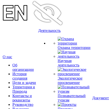
Деятельность
Охрана территории
О нас
Научная
Об
деятельность
организации
История
создания
Экологическое
Цели и задачи
просвещение
Территория и
Природа
Контакты и
Познавательный
Докумен
реквизиты
туризм
Руководство
Вакансии
Проекты