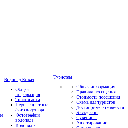
Туристам
Водопад Кивач
Общая информация
Общая
Правила посещения
информация
Стоимость посещения
Топонимика
Схема для туристов
Первые цветные
Достопримечательности
фото водопада
Экскурсии
ты
Фотографии
Сувениры
водопада
Анкетирование
Водопад в
Список гидов