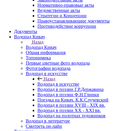
Нормативно-правовые акты
Ведомственные акты
Стратегии и Концепции
Правоустанавливающие документы
Противодействие коррупции
Документы
Водопад Кивач
Назад
Водопад Кивач
Общая информация
Топонимика
Первые цветные фото водопада
Фотографии водопада
Водопад в искусстве
Назад
Водопад в искусстве
Водопад в поэзии Г.Р.Державина
Водопад в поэзии Ф.Н.Глинки
Поездка на Кивач. К.К.Случевский
Водопад в поэзии XVIII - XIX вв.
Водопад в поэзии XX - XXI вв.
Водопад на полотнах художников
Водопад в литературе
Смотреть он-лайн