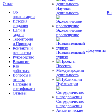
О нас
Научная
Об
Во
деятельность
организации
История
создания
Цели и
Экологическое
задачи
просвещение
Территория
и Природа
Контакты и
Документы
Познавательный
реквизиты
туризм
Руководство
Вакансии
Проекты
Как
Международная
добраться
деятельность
Вопросы и
ответы
Публикации
Награды и
сертификаты
Отзывы
Сотрудничество
и предложения
Аналитические