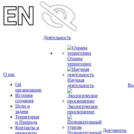
Деятельность
Охрана
территории
О нас
Научная
Об
Во
деятельность
организации
История
создания
Цели и
Экологическое
задачи
просвещение
Территория
и Природа
Контакты и
Документы
Познавательный
реквизиты