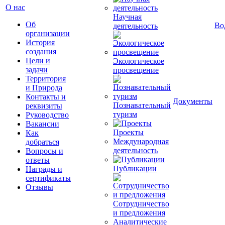
О нас
Научная
Об
Во
деятельность
организации
История
создания
Цели и
Экологическое
задачи
просвещение
Территория
и Природа
Контакты и
Документы
Познавательный
реквизиты
туризм
Руководство
Вакансии
Проекты
Как
Международная
добраться
деятельность
Вопросы и
ответы
Публикации
Награды и
сертификаты
Отзывы
Сотрудничество
и предложения
Аналитические