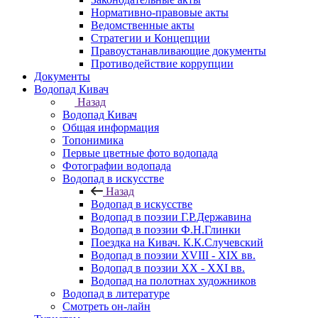
Нормативно-правовые акты
Ведомственные акты
Стратегии и Концепции
Правоустанавливающие документы
Противодействие коррупции
Документы
Водопад Кивач
Назад
Водопад Кивач
Общая информация
Топонимика
Первые цветные фото водопада
Фотографии водопада
Водопад в искусстве
Назад
Водопад в искусстве
Водопад в поэзии Г.Р.Державина
Водопад в поэзии Ф.Н.Глинки
Поездка на Кивач. К.К.Случевский
Водопад в поэзии XVIII - XIX вв.
Водопад в поэзии XX - XXI вв.
Водопад на полотнах художников
Водопад в литературе
Смотреть он-лайн