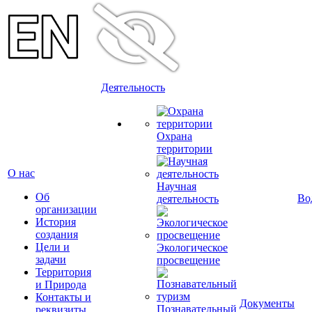
Деятельность
Охрана
территории
О нас
Научная
Об
Во
деятельность
организации
История
создания
Цели и
Экологическое
задачи
просвещение
Территория
и Природа
Контакты и
Документы
Познавательный
реквизиты