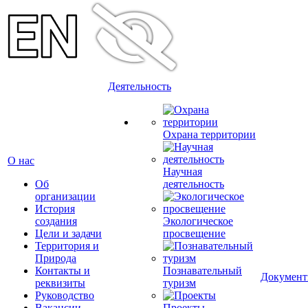
Деятельность
Охрана территории
О нас
Научная
Об
деятельность
организации
История
создания
Экологическое
Цели и задачи
просвещение
Территория и
Природа
Контакты и
Познавательный
Докумен
реквизиты
туризм
Руководство
Вакансии
Проекты