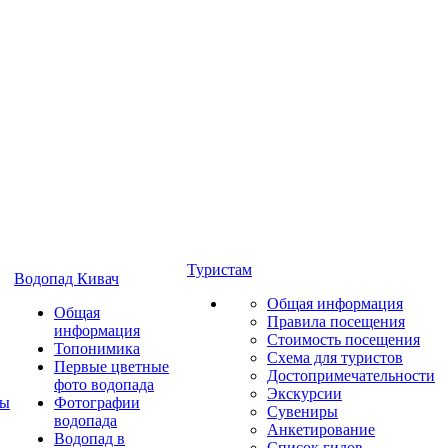
Туристам
Водопад Кивач
Общая информация
Общая
Правила посещения
информация
Стоимость посещения
Топонимика
Схема для туристов
Первые цветные
Достопримечательности
фото водопада
Экскурсии
ты
Фотографии
Сувениры
водопада
Анкетирование
Водопад в
Список гидов