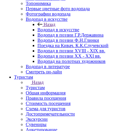
Топонимика
Первые цветные фото водопада
Фотографии водопада
Водопад в искусстве
Назад
Водопад в искусстве
Водопад в поэзии Г.Р.Державина
Водопад в поэзии Ф.Н.Глинки
Поездка на Кивач. К.К.Случевский
Водопад в поэзии XVIII - XIX вв.
Водопад в поэзии XX - XXI вв.
Водопад на полотнах художников
Водопад в литературе
Смотреть он-лайн
Туристам
Назад
Туристам
Общая информация
Правила посещения
Стоимость посещения
Схема для туристов
Достопримечательности
Экскурсии
Сувениры
Анкетирование