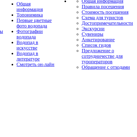
Общая информация
Общая
Правила посещения
информация
Стоимость посещения
Топонимика
Схема для туристов
Первые цветные
Достопримечательности
фото водопада
Экскурсии
ты
Фотографии
Сувениры
водопада
Анкетирование
Водопад в
Список гидов
искусстве
Предложение о
Водопад в
сотрудничестве для
литературе
туроператоров
Смотреть он-лайн
Обращение с отходами