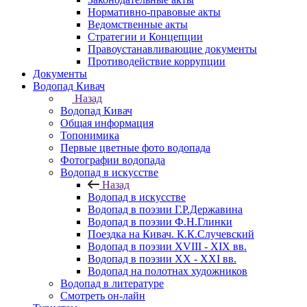
Нормативно-правовые акты
Ведомственные акты
Стратегии и Концепции
Правоустанавливающие документы
Противодействие коррупции
Документы
Водопад Кивач
Назад
Водопад Кивач
Общая информация
Топонимика
Первые цветные фото водопада
Фотографии водопада
Водопад в искусстве
Назад
Водопад в искусстве
Водопад в поэзии Г.Р.Державина
Водопад в поэзии Ф.Н.Глинки
Поездка на Кивач. К.К.Случевский
Водопад в поэзии XVIII - XIX вв.
Водопад в поэзии XX - XXI вв.
Водопад на полотнах художников
Водопад в литературе
Смотреть он-лайн