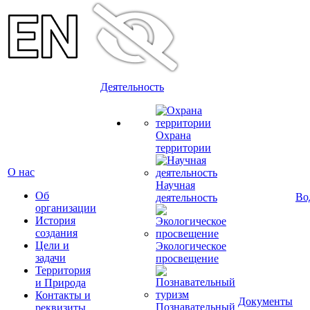
Деятельность
Охрана
территории
О нас
Научная
Об
Во
деятельность
организации
История
создания
Цели и
Экологическое
задачи
просвещение
Территория
и Природа
Контакты и
Документы
Познавательный
реквизиты