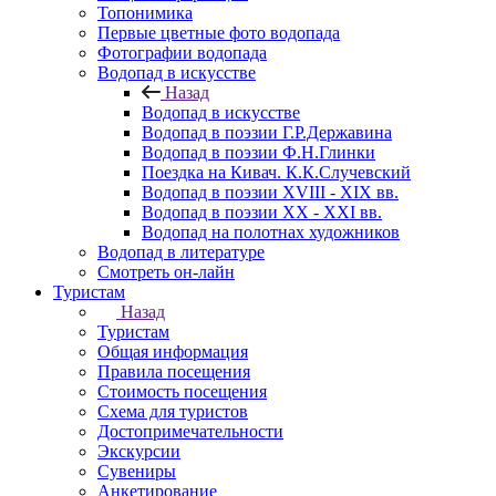
Топонимика
Первые цветные фото водопада
Фотографии водопада
Водопад в искусстве
Назад
Водопад в искусстве
Водопад в поэзии Г.Р.Державина
Водопад в поэзии Ф.Н.Глинки
Поездка на Кивач. К.К.Случевский
Водопад в поэзии XVIII - XIX вв.
Водопад в поэзии XX - XXI вв.
Водопад на полотнах художников
Водопад в литературе
Смотреть он-лайн
Туристам
Назад
Туристам
Общая информация
Правила посещения
Стоимость посещения
Схема для туристов
Достопримечательности
Экскурсии
Сувениры
Анкетирование