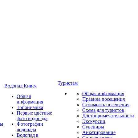
Туристам
Водопад Кивач
Общая информация
Общая
Правила посещения
информация
Стоимость посещения
Топонимика
Схема для туристов
Первые цветные
Достопримечательности
фото водопада
Экскурсии
ты
Фотографии
Сувениры
водопада
Анкетирование
Водопад в
Список гидов