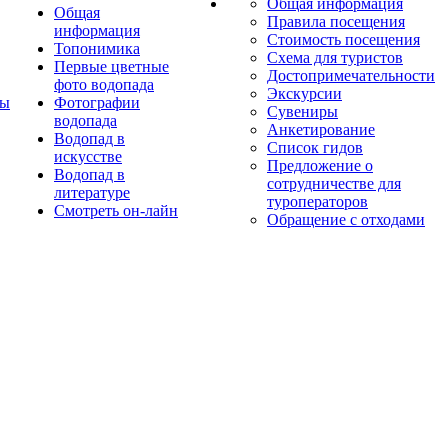
Общая информация
Общая
Правила посещения
информация
Стоимость посещения
Топонимика
Схема для туристов
Первые цветные
Достопримечательности
фото водопада
Экскурсии
ты
Фотографии
Сувениры
водопада
Анкетирование
Водопад в
Список гидов
искусстве
Предложение о
Водопад в
сотрудничестве для
литературе
туроператоров
Смотреть он-лайн
Обращение с отходами