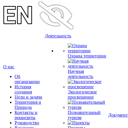
Деятельность
Охрана территории
О нас
Научная
Об
деятельность
организации
История
создания
Экологическое
Цели и задачи
просвещение
Территория и
Природа
Контакты и
Познавательный
Докумен
реквизиты
туризм
Руководство
Вакансии
Проекты