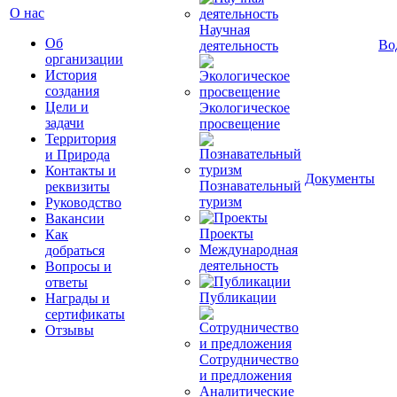
О нас
Научная
Об
Во
деятельность
организации
История
создания
Цели и
Экологическое
задачи
просвещение
Территория
и Природа
Контакты и
Документы
Познавательный
реквизиты
туризм
Руководство
Вакансии
Проекты
Как
Международная
добраться
деятельность
Вопросы и
ответы
Публикации
Награды и
сертификаты
Отзывы
Сотрудничество
и предложения
Аналитические