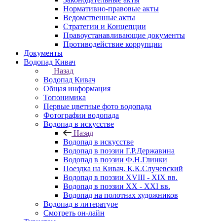
Нормативно-правовые акты
Ведомственные акты
Стратегии и Концепции
Правоустанавливающие документы
Противодействие коррупции
Документы
Водопад Кивач
Назад
Водопад Кивач
Общая информация
Топонимика
Первые цветные фото водопада
Фотографии водопада
Водопад в искусстве
Назад
Водопад в искусстве
Водопад в поэзии Г.Р.Державина
Водопад в поэзии Ф.Н.Глинки
Поездка на Кивач. К.К.Случевский
Водопад в поэзии XVIII - XIX вв.
Водопад в поэзии XX - XXI вв.
Водопад на полотнах художников
Водопад в литературе
Смотреть он-лайн