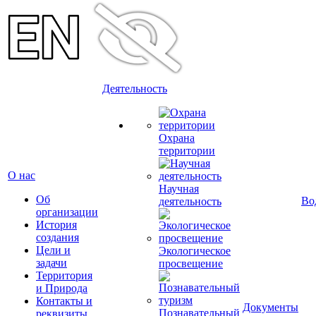
Деятельность
Охрана
территории
О нас
Научная
Об
Во
деятельность
организации
История
создания
Цели и
Экологическое
задачи
просвещение
Территория
и Природа
Контакты и
Документы
Познавательный
реквизиты