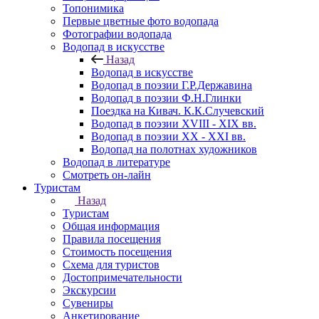
Топонимика
Первые цветные фото водопада
Фотографии водопада
Водопад в искусстве
Назад
Водопад в искусстве
Водопад в поэзии Г.Р.Державина
Водопад в поэзии Ф.Н.Глинки
Поездка на Кивач. К.К.Случевский
Водопад в поэзии XVIII - XIX вв.
Водопад в поэзии XX - XXI вв.
Водопад на полотнах художников
Водопад в литературе
Смотреть он-лайн
Туристам
Назад
Туристам
Общая информация
Правила посещения
Стоимость посещения
Схема для туристов
Достопримечательности
Экскурсии
Сувениры
Анкетирование