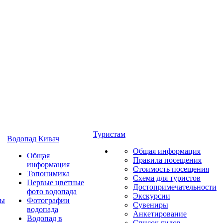
Туристам
Водопад Кивач
Общая информация
Общая
Правила посещения
информация
Стоимость посещения
Топонимика
Схема для туристов
Первые цветные
Достопримечательности
фото водопада
Экскурсии
ты
Фотографии
Сувениры
водопада
Анкетирование
Водопад в
Список гидов