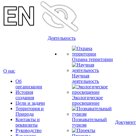
Деятельность
Охрана территории
О нас
Научная
Об
деятельность
организации
История
создания
Экологическое
Цели и задачи
просвещение
Территория и
Природа
Контакты и
Познавательный
Докумен
реквизиты
туризм
Руководство
Вакансии
Проекты