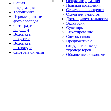
Общая информация
Общая
Правила посещения
информация
Стоимость посещения
Топонимика
Схема для туристов
Первые цветные
Достопримечательности
фото водопада
Экскурсии
ты
Фотографии
Сувениры
водопада
Анкетирование
Водопад в
Список гидов
искусстве
Предложение о
Водопад в
сотрудничестве для
литературе
туроператоров
Смотреть он-лайн
Обращение с отходами