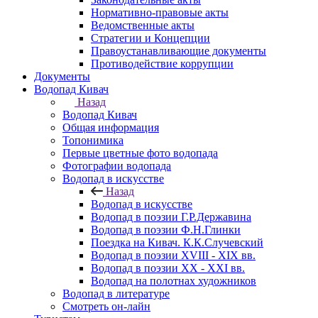
Нормативно-правовые акты
Ведомственные акты
Стратегии и Концепции
Правоустанавливающие документы
Противодействие коррупции
Документы
Водопад Кивач
Назад
Водопад Кивач
Общая информация
Топонимика
Первые цветные фото водопада
Фотографии водопада
Водопад в искусстве
Назад
Водопад в искусстве
Водопад в поэзии Г.Р.Державина
Водопад в поэзии Ф.Н.Глинки
Поездка на Кивач. К.К.Случевский
Водопад в поэзии XVIII - XIX вв.
Водопад в поэзии XX - XXI вв.
Водопад на полотнах художников
Водопад в литературе
Смотреть он-лайн