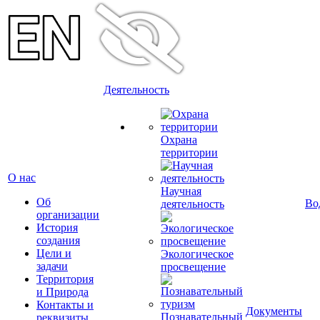
Деятельность
Охрана
территории
О нас
Научная
Об
Во
деятельность
организации
История
создания
Цели и
Экологическое
задачи
просвещение
Территория
и Природа
Контакты и
Документы
Познавательный
реквизиты