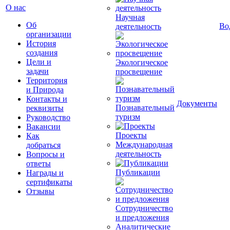
О нас
Научная
Об
Во
деятельность
организации
История
создания
Цели и
Экологическое
задачи
просвещение
Территория
и Природа
Контакты и
Документы
Познавательный
реквизиты
туризм
Руководство
Вакансии
Проекты
Как
Международная
добраться
деятельность
Вопросы и
ответы
Публикации
Награды и
сертификаты
Отзывы
Сотрудничество
и предложения
Аналитические