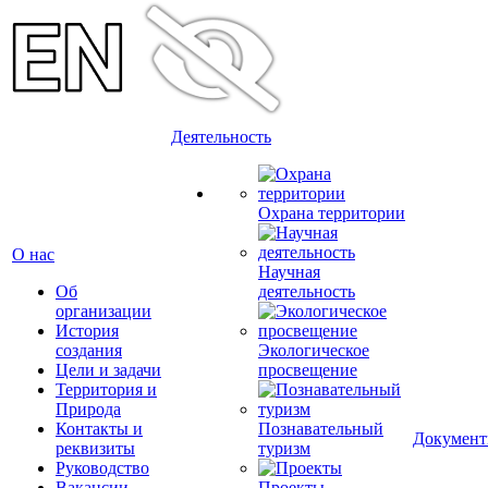
Деятельность
Охрана территории
О нас
Научная
Об
деятельность
организации
История
создания
Экологическое
Цели и задачи
просвещение
Территория и
Природа
Контакты и
Познавательный
Докумен
реквизиты
туризм
Руководство
Вакансии
Проекты