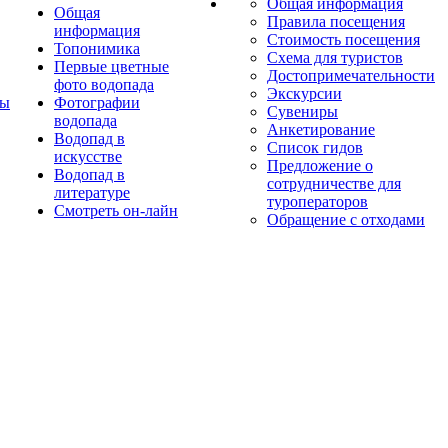
Общая информация
Общая
Правила посещения
информация
Стоимость посещения
Топонимика
Схема для туристов
Первые цветные
Достопримечательности
фото водопада
Экскурсии
ты
Фотографии
Сувениры
водопада
Анкетирование
Водопад в
Список гидов
искусстве
Предложение о
Водопад в
сотрудничестве для
литературе
туроператоров
Смотреть он-лайн
Обращение с отходами