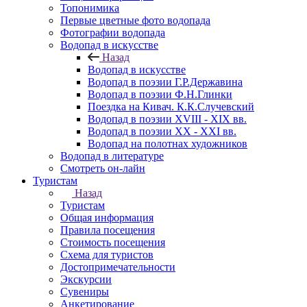
Топонимика
Первые цветные фото водопада
Фотографии водопада
Водопад в искусстве
Назад
Водопад в искусстве
Водопад в поэзии Г.Р.Державина
Водопад в поэзии Ф.Н.Глинки
Поездка на Кивач. К.К.Случевский
Водопад в поэзии XVIII - XIX вв.
Водопад в поэзии XX - XXI вв.
Водопад на полотнах художников
Водопад в литературе
Смотреть он-лайн
Туристам
Назад
Туристам
Общая информация
Правила посещения
Стоимость посещения
Схема для туристов
Достопримечательности
Экскурсии
Сувениры
Анкетирование