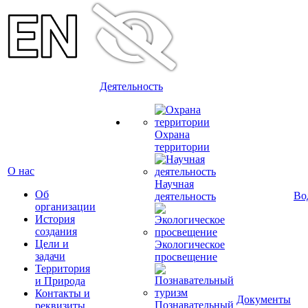
Деятельность
Охрана
территории
О нас
Научная
Об
Во
деятельность
организации
История
создания
Цели и
Экологическое
задачи
просвещение
Территория
и Природа
Контакты и
Документы
Познавательный
реквизиты