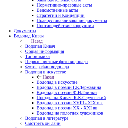
Нормативно-правовые акты
Ведомственные акты
Стратегии и Концепции
Правоустанавливающие документы
Противодействие коррупции
Документы
Водопад Кивач
Назад
Водопад Кивач
Общая информация
Топонимика
Первые цветные фото водопада
Фотографии водопада
Водопад в искусстве
Назад
Водопад в искусстве
Водопад в поэзии Г.Р.Державина
Водопад в поэзии Ф.Н.Глинки
Поездка на Кивач. К.К.Случевский
Водопад в поэзии XVIII - XIX вв.
Водопад в поэзии XX - XXI вв.
Водопад на полотнах художников
Водопад в литературе
Смотреть он-лайн