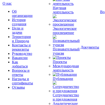
О нас
Научная
Об
Во
деятельность
организации
История
создания
Цели и
Экологическое
задачи
просвещение
Территория
и Природа
Контакты и
Документы
Познавательный
реквизиты
туризм
Руководство
Вакансии
Проекты
Как
Международная
добраться
деятельность
Вопросы и
ответы
Публикации
Награды и
сертификаты
Отзывы
Сотрудничество
и предложения
Аналитические