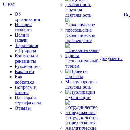
О нас
Научная
Об
Во
деятельность
организации
История
создания
Цели и
Экологическое
задачи
просвещение
Территория
и Природа
Контакты и
Документы
Познавательный
реквизиты
туризм
Руководство
Вакансии
Проекты
Как
Международная
добраться
деятельность
Вопросы и
ответы
Публикации
Награды и
сертификаты
Отзывы
Сотрудничество
и предложения
Аналитические