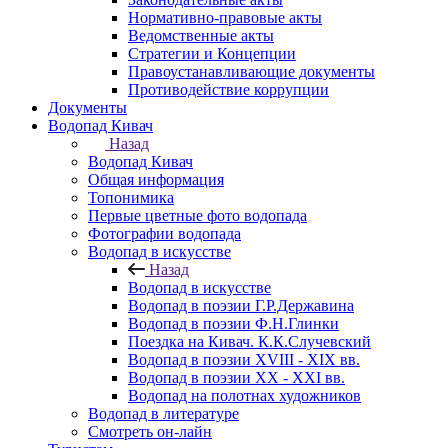
Нормативно-правовые акты
Ведомственные акты
Стратегии и Концепции
Правоустанавливающие документы
Противодействие коррупции
Документы
Водопад Кивач
Назад
Водопад Кивач
Общая информация
Топонимика
Первые цветные фото водопада
Фотографии водопада
Водопад в искусстве
Назад
Водопад в искусстве
Водопад в поэзии Г.Р.Державина
Водопад в поэзии Ф.Н.Глинки
Поездка на Кивач. К.К.Случевский
Водопад в поэзии XVIII - XIX вв.
Водопад в поэзии XX - XXI вв.
Водопад на полотнах художников
Водопад в литературе
Смотреть он-лайн