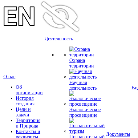
Деятельность
Охрана
территории
О нас
Научная
Об
Во
деятельность
организации
История
создания
Цели и
Экологическое
задачи
просвещение
Территория
и Природа
Контакты и
Документы
Познавательный
реквизиты