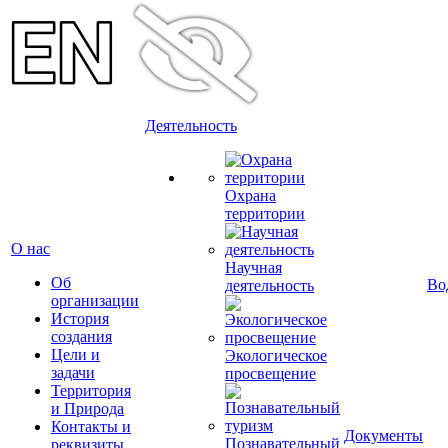
Деятельность
Охрана
территории
О нас
Научная
Об
Во
деятельность
организации
История
создания
Цели и
Экологическое
задачи
просвещение
Территория
и Природа
Контакты и
Документы
Познавательный
реквизиты