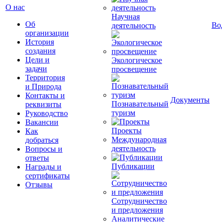
О нас
Научная
Об
Во
деятельность
организации
История
создания
Цели и
Экологическое
задачи
просвещение
Территория
и Природа
Контакты и
Документы
Познавательный
реквизиты
туризм
Руководство
Вакансии
Проекты
Как
Международная
добраться
деятельность
Вопросы и
ответы
Публикации
Награды и
сертификаты
Отзывы
Сотрудничество
и предложения
Аналитические