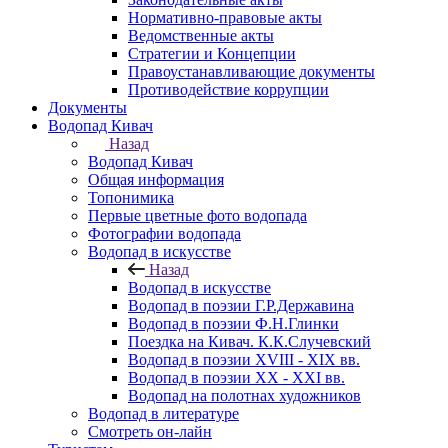
Нормативно-правовые акты
Ведомственные акты
Стратегии и Концепции
Правоустанавливающие документы
Противодействие коррупции
Документы
Водопад Кивач
Назад
Водопад Кивач
Общая информация
Топонимика
Первые цветные фото водопада
Фотографии водопада
Водопад в искусстве
Назад
Водопад в искусстве
Водопад в поэзии Г.Р.Державина
Водопад в поэзии Ф.Н.Глинки
Поездка на Кивач. К.К.Случевский
Водопад в поэзии XVIII - XIX вв.
Водопад в поэзии XX - XXI вв.
Водопад на полотнах художников
Водопад в литературе
Смотреть он-лайн