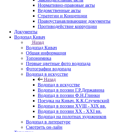
Нормативно-правовые акты
Ведомственные акты
Стратегии и Концепции
Правоустанавливающие документы
Противодействие коррупции
Документы
Водопад Кивач
Назад
Водопад Кивач
Общая информация
Топонимика
Первые цветные фото водопада
Фотографии водопада
Водопад в искусстве
Назад
Водопад в искусстве
Водопад в поэзии Г.Р.Державина
Водопад в поэзии Ф.Н.Глинки
Поездка на Кивач. К.К.Случевский
Водопад в поэзии XVIII - XIX вв.
Водопад в поэзии XX - XXI вв.
Водопад на полотнах художников
Водопад в литературе
Смотреть он-лайн