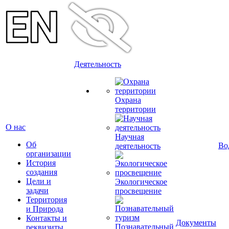
Деятельность
Охрана
территории
О нас
Научная
Об
Во
деятельность
организации
История
создания
Цели и
Экологическое
задачи
просвещение
Территория
и Природа
Контакты и
Документы
Познавательный
реквизиты