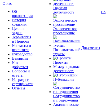
О нас
Научная
Об
Во
деятельность
организации
История
создания
Цели и
Экологическое
задачи
просвещение
Территория
и Природа
Контакты и
Документы
Познавательный
реквизиты
туризм
Руководство
Вакансии
Проекты
Как
Международная
добраться
деятельность
Вопросы и
ответы
Публикации
Награды и
сертификаты
Отзывы
Сотрудничество
и предложения
Аналитические