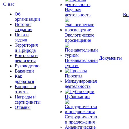
О нас
Научная
Об
Во
деятельность
организации
История
создания
Цели и
Экологическое
задачи
просвещение
Территория
и Природа
Контакты и
Документы
Познавательный
реквизиты
туризм
Руководство
Вакансии
Проекты
Как
Международная
добраться
деятельность
Вопросы и
ответы
Публикации
Награды и
сертификаты
Отзывы
Сотрудничество
и предложения
Аналитические