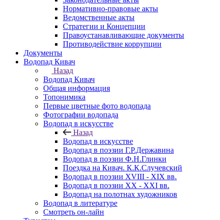
Нормативно-правовые акты
Ведомственные акты
Стратегии и Концепции
Правоустанавливающие документы
Противодействие коррупции
Документы
Водопад Кивач
Назад
Водопад Кивач
Общая информация
Топонимика
Первые цветные фото водопада
Фотографии водопада
Водопад в искусстве
Назад
Водопад в искусстве
Водопад в поэзии Г.Р.Державина
Водопад в поэзии Ф.Н.Глинки
Поездка на Кивач. К.К.Случевский
Водопад в поэзии XVIII - XIX вв.
Водопад в поэзии XX - XXI вв.
Водопад на полотнах художников
Водопад в литературе
Смотреть он-лайн