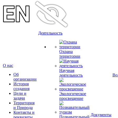
Деятельность
Охрана
территории
О нас
Научная
Об
Во
деятельность
организации
История
создания
Цели и
Экологическое
задачи
просвещение
Территория
и Природа
Контакты и
Документы
Познавательный
реквизиты