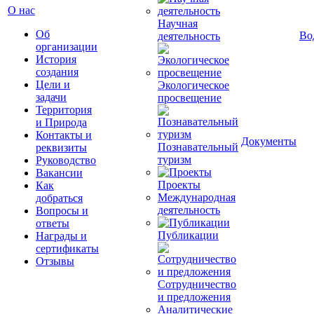
О нас
Научная
Об
Во
деятельность
организации
История
создания
Цели и
Экологическое
задачи
просвещение
Территория
и Природа
Контакты и
Документы
Познавательный
реквизиты
туризм
Руководство
Вакансии
Проекты
Как
Международная
добраться
деятельность
Вопросы и
ответы
Публикации
Награды и
сертификаты
Отзывы
Сотрудничество
и предложения
Аналитические