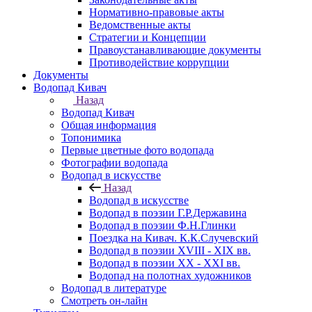
Нормативно-правовые акты
Ведомственные акты
Стратегии и Концепции
Правоустанавливающие документы
Противодействие коррупции
Документы
Водопад Кивач
Назад
Водопад Кивач
Общая информация
Топонимика
Первые цветные фото водопада
Фотографии водопада
Водопад в искусстве
Назад
Водопад в искусстве
Водопад в поэзии Г.Р.Державина
Водопад в поэзии Ф.Н.Глинки
Поездка на Кивач. К.К.Случевский
Водопад в поэзии XVIII - XIX вв.
Водопад в поэзии XX - XXI вв.
Водопад на полотнах художников
Водопад в литературе
Смотреть он-лайн