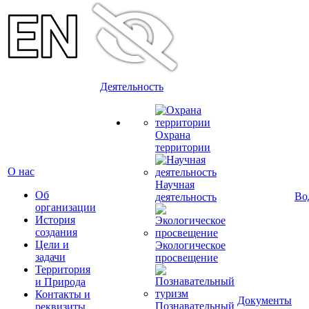
Деятельность
Охрана
территории
О нас
Научная
Об
Во
деятельность
организации
История
создания
Цели и
Экологическое
задачи
просвещение
Территория
и Природа
Контакты и
Документы
Познавательный
реквизиты