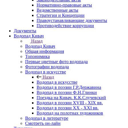
Нормативно-правовые акты
Ведомственные акты
Стратегии и Концепции
Правоустанавливающие документы
Противодействие коррупции
Документы
Водопад Кивач
Назад
Водопад Кивач
Общая информация
Топонимика
Первые цветные фото водопада
Фотографии водопада
Водопад в искусстве
Назад
Водопад в искусстве
Водопад в поэзии Г.Р.Державина
Водопад в поэзии Ф.Н.Глинки
Поездка на Кивач. К.К.Случевский
Водопад в поэзии XVIII - XIX вв.
Водопад в поэзии XX - XXI вв.
Водопад на полотнах художников
Водопад в литературе
Смотреть он-лайн