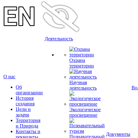
Деятельность
Охрана
территории
О нас
Научная
Об
Во
деятельность
организации
История
создания
Цели и
Экологическое
задачи
просвещение
Территория
и Природа
Контакты и
Документы
Познавательный
реквизиты