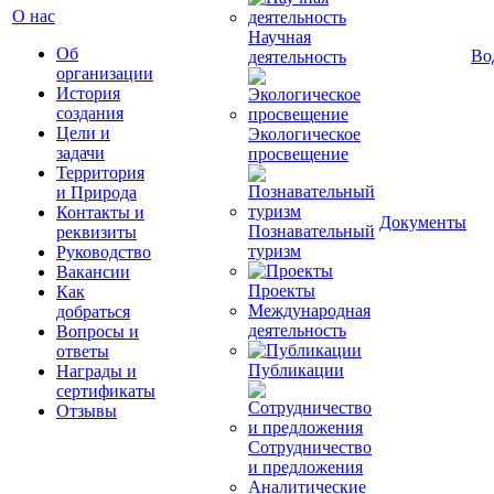
О нас
Научная
Об
Во
деятельность
организации
История
создания
Цели и
Экологическое
задачи
просвещение
Территория
и Природа
Контакты и
Документы
Познавательный
реквизиты
туризм
Руководство
Вакансии
Проекты
Как
Международная
добраться
деятельность
Вопросы и
ответы
Публикации
Награды и
сертификаты
Отзывы
Сотрудничество
и предложения
Аналитические