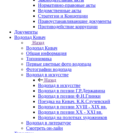
Нормативно-правовые акты
Ведомственные акты
Стратегии и Концепции
Правоустанавливающие документы
Противодействие коррупции
Документы
Водопад Кивач
Назад
Водопад Кивач
Общая информация
Топонимика
Первые цветные фото водопада
Фотографии водопада
Водопад в искусстве
Назад
Водопад в искусстве
Водопад в поэзии Г.Р.Державина
Водопад в поэзии Ф.Н.Глинки
Поездка на Кивач. К.К.Случевский
Водопад в поэзии XVIII - XIX вв.
Водопад в поэзии XX - XXI вв.
Водопад на полотнах художников
Водопад в литературе
Смотреть он-лайн