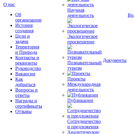
О нас
Научная
Об
Во
деятельность
организации
История
создания
Цели и
Экологическое
задачи
просвещение
Территория
и Природа
Контакты и
Документы
Познавательный
реквизиты
туризм
Руководство
Вакансии
Проекты
Как
Международная
добраться
деятельность
Вопросы и
ответы
Публикации
Награды и
сертификаты
Отзывы
Сотрудничество
и предложения
Аналитические