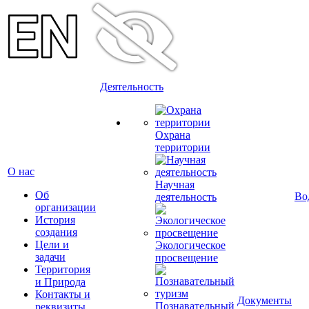
Деятельность
Охрана
территории
О нас
Научная
Об
Во
деятельность
организации
История
создания
Цели и
Экологическое
задачи
просвещение
Территория
и Природа
Контакты и
Документы
Познавательный
реквизиты