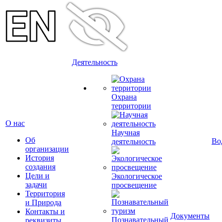
Деятельность
Охрана
территории
О нас
Научная
Об
Во
деятельность
организации
История
создания
Цели и
Экологическое
задачи
просвещение
Территория
и Природа
Контакты и
Документы
Познавательный
реквизиты