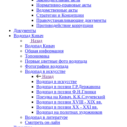
Нормативно-правовые акты
Ведомственные акты
Стратегии и Концепции
Правоустанавливающие документы
Противодействие коррупции
Документы
Водопад Кивач
Назад
Водопад Кивач
Общая информация
Топонимика
Первые цветные фото водопада
Фотографии водопада
Водопад в искусстве
Назад
Водопад в искусстве
Водопад в поэзии Г.Р.Державина
Водопад в поэзии Ф.Н.Глинки
Поездка на Кивач. К.К.Случевский
Водопад в поэзии XVIII - XIX вв.
Водопад в поэзии XX - XXI вв.
Водопад на полотнах художников
Водопад в литературе
Смотреть он-лайн