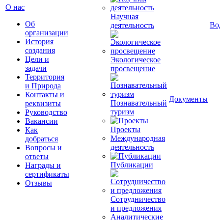
О нас
Научная
Об
Во
деятельность
организации
История
создания
Цели и
Экологическое
задачи
просвещение
Территория
и Природа
Контакты и
Документы
Познавательный
реквизиты
туризм
Руководство
Вакансии
Проекты
Как
Международная
добраться
деятельность
Вопросы и
ответы
Публикации
Награды и
сертификаты
Отзывы
Сотрудничество
и предложения
Аналитические