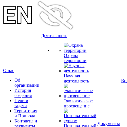
Деятельность
Охрана
территории
О нас
Научная
Об
Во
деятельность
организации
История
создания
Цели и
Экологическое
задачи
просвещение
Территория
и Природа
Контакты и
Документы
Познавательный
реквизиты