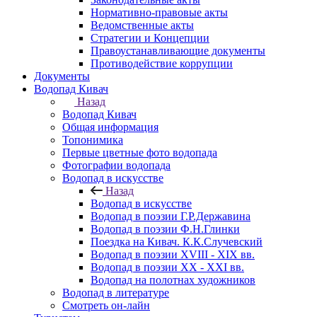
Нормативно-правовые акты
Ведомственные акты
Стратегии и Концепции
Правоустанавливающие документы
Противодействие коррупции
Документы
Водопад Кивач
Назад
Водопад Кивач
Общая информация
Топонимика
Первые цветные фото водопада
Фотографии водопада
Водопад в искусстве
Назад
Водопад в искусстве
Водопад в поэзии Г.Р.Державина
Водопад в поэзии Ф.Н.Глинки
Поездка на Кивач. К.К.Случевский
Водопад в поэзии XVIII - XIX вв.
Водопад в поэзии XX - XXI вв.
Водопад на полотнах художников
Водопад в литературе
Смотреть он-лайн