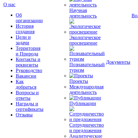
О нас
Научная
Об
Во
деятельность
организации
История
создания
Цели и
Экологическое
задачи
просвещение
Территория
и Природа
Контакты и
Документы
Познавательный
реквизиты
туризм
Руководство
Вакансии
Проекты
Как
Международная
добраться
деятельность
Вопросы и
ответы
Публикации
Награды и
сертификаты
Отзывы
Сотрудничество
и предложения
Аналитические