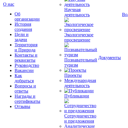
О нас
Научная
Об
Во
деятельность
организации
История
создания
Цели и
Экологическое
задачи
просвещение
Территория
и Природа
Контакты и
Документы
Познавательный
реквизиты
туризм
Руководство
Вакансии
Проекты
Как
Международная
добраться
деятельность
Вопросы и
ответы
Публикации
Награды и
сертификаты
Отзывы
Сотрудничество
и предложения
Аналитические