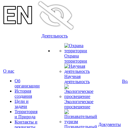
Деятельность
Охрана
территории
О нас
Научная
Об
Во
деятельность
организации
История
создания
Цели и
Экологическое
задачи
просвещение
Территория
и Природа
Контакты и
Документы
Познавательный
реквизиты