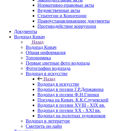
Нормативно-правовые акты
Ведомственные акты
Стратегии и Концепции
Правоустанавливающие документы
Противодействие коррупции
Документы
Водопад Кивач
Назад
Водопад Кивач
Общая информация
Топонимика
Первые цветные фото водопада
Фотографии водопада
Водопад в искусстве
Назад
Водопад в искусстве
Водопад в поэзии Г.Р.Державина
Водопад в поэзии Ф.Н.Глинки
Поездка на Кивач. К.К.Случевский
Водопад в поэзии XVIII - XIX вв.
Водопад в поэзии XX - XXI вв.
Водопад на полотнах художников
Водопад в литературе
Смотреть он-лайн