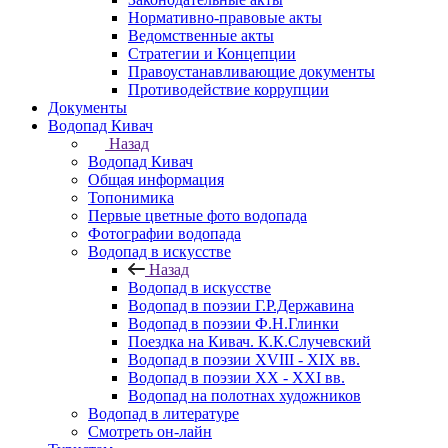
Нормативно-правовые акты
Ведомственные акты
Стратегии и Концепции
Правоустанавливающие документы
Противодействие коррупции
Документы
Водопад Кивач
Назад
Водопад Кивач
Общая информация
Топонимика
Первые цветные фото водопада
Фотографии водопада
Водопад в искусстве
Назад
Водопад в искусстве
Водопад в поэзии Г.Р.Державина
Водопад в поэзии Ф.Н.Глинки
Поездка на Кивач. К.К.Случевский
Водопад в поэзии XVIII - XIX вв.
Водопад в поэзии XX - XXI вв.
Водопад на полотнах художников
Водопад в литературе
Смотреть он-лайн