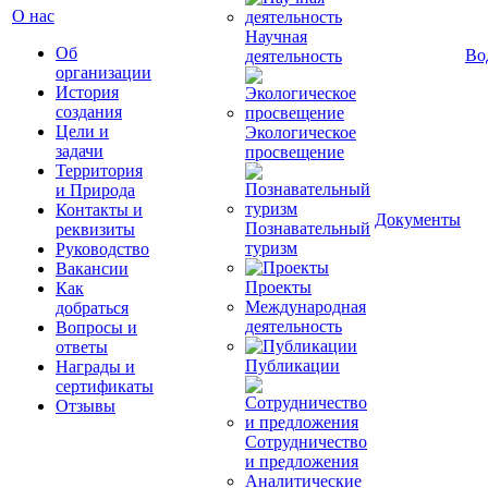
О нас
Научная
Об
Во
деятельность
организации
История
создания
Цели и
Экологическое
задачи
просвещение
Территория
и Природа
Контакты и
Документы
Познавательный
реквизиты
туризм
Руководство
Вакансии
Проекты
Как
Международная
добраться
деятельность
Вопросы и
ответы
Публикации
Награды и
сертификаты
Отзывы
Сотрудничество
и предложения
Аналитические