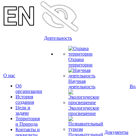
Деятельность
Охрана
территории
О нас
Научная
Об
Во
деятельность
организации
История
создания
Цели и
Экологическое
задачи
просвещение
Территория
и Природа
Контакты и
Документы
Познавательный
реквизиты