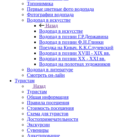
Топонимика
Первые цветные фото водопада
Фотографии водопада
Водопад в искусстве
Назад
Водопад в искусстве
Водопад в поэзии Г.Р.Державина
Водопад в поэзии Ф.Н.Глинки
Поездка на Кивач. К.К.Случевский
Водопад в поэзии XVIII - XIX вв.
Водопад в поэзии XX - XXI вв.
Водопад на полотнах художников
Водопад в литературе
Смотреть он-лайн
Туристам
Назад
Туристам
Общая информация
Правила посещения
Стоимость посещения
Схема для туристов
Достопримечательности
Экскурсии
Сувениры
Анкетирование