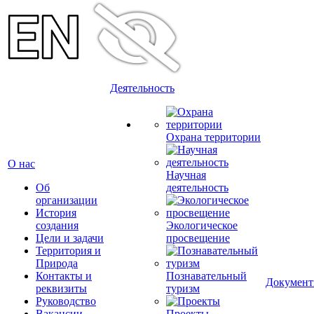
Деятельность
Охрана территории
О нас
Научная
Об
деятельность
организации
История
создания
Экологическое
Цели и задачи
просвещение
Территория и
Природа
Контакты и
Познавательный
Докумен
реквизиты
туризм
Руководство
Вакансии
Проекты