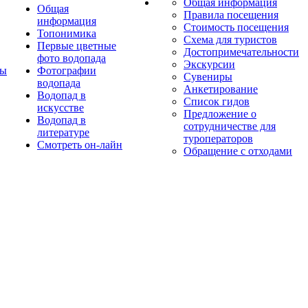
Общая информация
Общая
Правила посещения
информация
Стоимость посещения
Топонимика
Схема для туристов
Первые цветные
Достопримечательности
фото водопада
Экскурсии
ты
Фотографии
Сувениры
водопада
Анкетирование
Водопад в
Список гидов
искусстве
Предложение о
Водопад в
сотрудничестве для
литературе
туроператоров
Смотреть он-лайн
Обращение с отходами