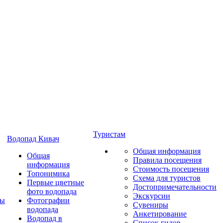
Туристам
Водопад Кивач
Общая информация
Общая
Правила посещения
информация
Стоимость посещения
Топонимика
Схема для туристов
Первые цветные
Достопримечательности
фото водопада
Экскурсии
ты
Фотографии
Сувениры
водопада
Анкетирование
Водопад в
Список гидов