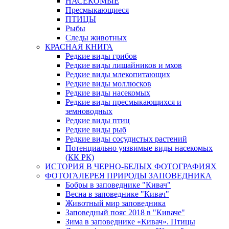
НАСЕКОМЫЕ
Пресмыкающиеся
ПТИЦЫ
Рыбы
Следы животных
КРАСНАЯ КНИГА
Редкие виды грибов
Редкие виды лишайников и мхов
Редкие виды млекопитающих
Редкие виды моллюсков
Редкие виды насекомых
Редкие виды пресмыкающихся и
земноводных
Редкие виды птиц
Редкие виды рыб
Редкие виды сосудистых растений
Потенциально уязвимые виды насекомых
(КК РК)
ИСТОРИЯ В ЧЕРНО-БЕЛЫХ ФОТОГРАФИЯХ
ФОТОГАЛЕРЕЯ ПРИРОДЫ ЗАПОВЕДНИКА
Бобры в заповеднике "Кивач"
Весна в заповеднике "Кивач"
Животный мир заповедника
Заповедный пояс 2018 в "Киваче"
Зима в заповеднике «Кивач». Птицы