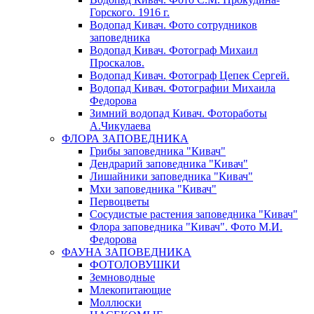
Горского. 1916 г.
Водопад Кивач. Фото сотрудников
заповедника
Водопад Кивач. Фотограф Михаил
Проскалов.
Водопад Кивач. Фотограф Цепек Сергей.
Водопад Кивач. Фотографии Михаила
Федорова
Зимний водопад Кивач. Фотоработы
А.Чикулаева
ФЛОРА ЗАПОВЕДНИКА
Грибы заповедника "Кивач"
Дендрарий заповедника "Кивач"
Лишайники заповедника "Кивач"
Мхи заповедника "Кивач"
Первоцветы
Сосудистые растения заповедника "Кивач"
Флора заповедника "Кивач". Фото М.И.
Федорова
ФАУНА ЗАПОВЕДНИКА
ФОТОЛОВУШКИ
Земноводные
Млекопитающие
Моллюски