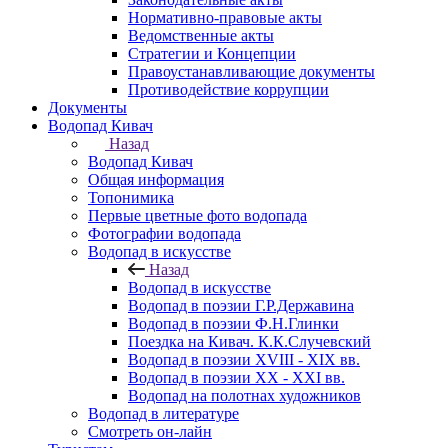
Нормативно-правовые акты
Ведомственные акты
Стратегии и Концепции
Правоустанавливающие документы
Противодействие коррупции
Документы
Водопад Кивач
Назад
Водопад Кивач
Общая информация
Топонимика
Первые цветные фото водопада
Фотографии водопада
Водопад в искусстве
Назад
Водопад в искусстве
Водопад в поэзии Г.Р.Державина
Водопад в поэзии Ф.Н.Глинки
Поездка на Кивач. К.К.Случевский
Водопад в поэзии XVIII - XIX вв.
Водопад в поэзии XX - XXI вв.
Водопад на полотнах художников
Водопад в литературе
Смотреть он-лайн