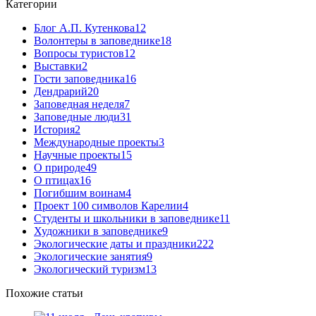
Категории
Блог А.П. Кутенкова
12
Волонтеры в заповеднике
18
Вопросы туристов
12
Выставки
2
Гости заповедника
16
Дендрарий
20
Заповедная неделя
7
Заповедные люди
31
История
2
Международные проекты
3
Научные проекты
15
О природе
49
О птицах
16
Погибшим воинам
4
Проект 100 символов Карелии
4
Студенты и школьники в заповеднике
11
Художники в заповеднике
9
Экологические даты и праздники
222
Экологические занятия
9
Экологический туризм
13
Похожие статьи