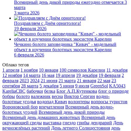
Всемирный день дикой природы ежегодно отмечается 3
марта
3 марта 2026
Поздравляем с Днём орнитолога!
19 февраля 2026
Чечкино болото заповедника "Кивач" - модельный
объект в изучении болотных экосистем Карелии
6 февраля 2026
Облако тегов
1 апреля
1 ноября
10 января
100 символов Карелии
11 декабря
12 ноября
14 марта
16 мая
19 апреля
19 декабря
19 февраля
2
февраля
2023
2024
21 июня
21 марта
21 января
22 мая
23
сентября
28 марта
5 декабря
5 июня
9 июля
GreenSol
KA5043
KareliaCBC
бабочки
белка
Блог А.П.Кутенкова
блог о природе
бобры
болото
валежник
весна
Виктор Сергин
водно-
болотные угодья
водопад Кивач
волонтеры
вопросы туристов
Вороновский бор
впечатления
Всемирный день водно-
болотных угодий
Всемирный день дикой природы
Всемирный день домашних животных
Всемирный день
окружающей среды
выставка
гнездо
грибы
дендрарий
День
вечнозелёных растений
День летнего Солнцестояния
день