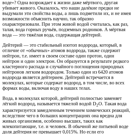
воде»? Одна возрождает к жизни даже мёртвого, другая
убивает живого. Оказалось, что наши далёкие предки не
выдумали эти свойства воды, а лишь подметили их, и не имея
возможности объяснить научно, так образно
охарактеризовали. При этом живой водой считалась, как раз,
талая, вода горных ручьёв, подземных родников. А мёртвая
вода — это тяжёлая вода, содержащая дейтерий.
Дейтерий — это стабильный изотоп водорода, который, в
отличие от «обычных» атомов водорода, также содержит
нейтрон, т.е. имеет в своем составе один протон, один
нейтрон и один электрон. Он образуется в результате редкого
кластерного распада и случайного поглощения природных
нейтронов легким водородом. Только один из 6420 атомов
водорода является дейтерием. Дейтерий встречается в
молекулах, которые содержат водород, в том числе, во всех
формах воды, включая воду в наших телах.
Вода, в молекулах которой, дейтерий полностью заменяет
лёгкий водород, называется тяжелой водой D
O. Такая вода
2
характеризуется замедленным течением химических реакций,
вследствие чего в больших концентрациях она вредна для
живых организмов, особенно высших, таких как
млекопитающие, т.е. и человек. В обычной же питьевой воде
доля дейтерия не превышает 0,015%. Но если его