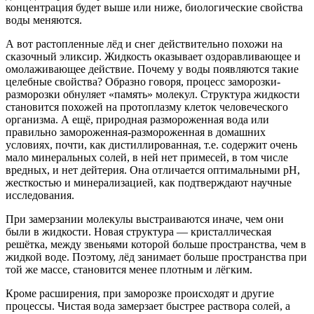
концентрация будет выше или ниже, биологические свойства
воды меняются.
А вот растопленные лёд и снег действительно похожи на
сказочный эликсир. Жидкость оказывает оздоравливающее и
омолаживающее действие. Почему у воды появляются такие
целебные свойства? Образно говоря, процесс заморозки-
разморозки обнуляет «память» молекул. Структура жидкости
становится похожей на протоплазму клеток человеческого
организма. А ещё, природная размороженная вода или
правильно замороженная-размороженная в домашних
условиях, почти, как дистиллированная, т.е. содержит очень
мало минеральных солей, в ней нет примесей, в том числе
вредных, и нет дейтерия. Она отличается оптимальными pH,
жесткостью и минерализацией, как подтверждают научные
исследования.
При замерзании молекулы выстраиваются иначе, чем они
были в жидкости. Новая структура — кристаллическая
решётка, между звеньями которой больше пространства, чем в
жидкой воде. Поэтому, лёд занимает больше пространства при
той же массе, становится менее плотным и лёгким.
Кроме расширения, при заморозке происходят и другие
процессы. Чистая вода замерзает быстрее раствора солей, а