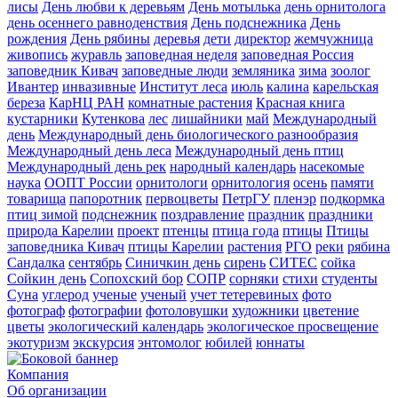
лисы
День любви к деревьям
День мотылька
день орнитолога
день осеннего равноденствия
День подснежника
День
рождения
День рябины
деревья
дети
директор
жемчужница
живопись
журавль
заповедная неделя
заповедная Россия
заповедник Кивач
заповедные люди
земляника
зима
зоолог
Ивантер
инвазивные
Институт леса
июль
калина
карельская
береза
КарНЦ РАН
комнатные растения
Красная книга
кустарники
Кутенкова
лес
лишайники
май
Международный
день
Международный день биологического разнообразия
Международный день леса
Международный день птиц
Международный день рек
народный календарь
насекомые
наука
ООПТ России
орнитологи
орнитология
осень
памяти
товарища
папоротник
первоцветы
ПетрГУ
пленэр
подкормка
птиц зимой
подснежник
поздравление
праздник
праздники
природа Карелии
проект
птенцы
птица года
птицы
Птицы
заповедника Кивач
птицы Карелии
растения
РГО
реки
рябина
Сандалка
сентябрь
Синичкин день
сирень
СИТЕС
сойка
Сойкин день
Сопохский бор
СОПР
сорняки
стихи
студенты
Суна
углерод
ученые
ученый
учет тетеревиных
фото
фотограф
фотографии
фотоловушки
художники
цветение
цветы
экологический календарь
экологическое просвещение
экотуризм
экскурсия
энтомолог
юбилей
юннаты
Компания
Об организации