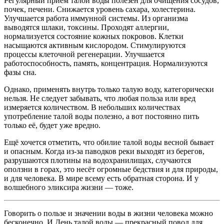
Регулярный прием талой воды полезен для очищения сосудов,
почек, печени. Снижается уровень сахара, холестерина.
Улучшается работа иммунной системы. Из организма
выводятся шлаки, токсины. Проходят аллергии,
нормализуется состояние кожных покровов. Клетки
насыщаются активным кислородом. Стимулируются
процессы клеточной регенерации. Улучшается
работоспособность, память, концентрация. Нормализуются
фазы сна.
Однако, применять внутрь только талую воду, категорически
нельзя. Не следует забывать, что любая польза или вред
измеряется количеством. В небольших количествах
употребление талой воды полезно, а вот постоянно пить
только её, будет уже вредно.
Ещё хочется отметить, что обилие талой воды весной бывает
и опасным. Когда из-за паводков реки выходят из берегов,
разрушаются плотины на водохранилищах, случаются
оползни в горах, это несёт огромные бедствия и для природы,
и для человека. В мире всему есть обратная сторона. И у
волшебного эликсира жизни — тоже.
Говорить о пользе и значении воды в жизни человека можно
бесконечно. И День талой воды — прекрасный повод для