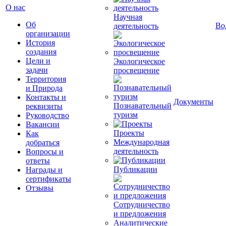
О нас
Научная
Об
Во
деятельность
организации
История
создания
Цели и
Экологическое
задачи
просвещение
Территория
и Природа
Контакты и
Документы
Познавательный
реквизиты
туризм
Руководство
Вакансии
Проекты
Как
Международная
добраться
деятельность
Вопросы и
ответы
Публикации
Награды и
сертификаты
Отзывы
Сотрудничество
и предложения
Аналитические