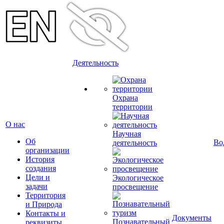
Деятельность
Охрана
территории
О нас
Научная
Об
Во
деятельность
организации
История
создания
Цели и
Экологическое
задачи
просвещение
Территория
и Природа
Контакты и
Документы
Познавательный
реквизиты