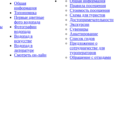
Общая информация
Общая
Правила посещения
информация
Стоимость посещения
Топонимика
Схема для туристов
Первые цветные
Достопримечательности
фото водопада
Экскурсии
ты
Фотографии
Сувениры
водопада
Анкетирование
Водопад в
Список гидов
искусстве
Предложение о
Водопад в
сотрудничестве для
литературе
туроператоров
Смотреть он-лайн
Обращение с отходами