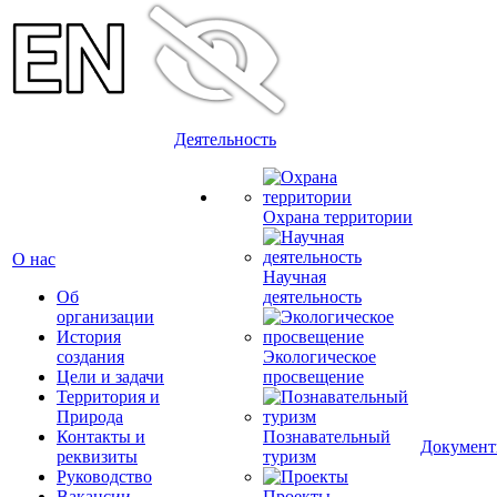
Деятельность
Охрана территории
О нас
Научная
Об
деятельность
организации
История
создания
Экологическое
Цели и задачи
просвещение
Территория и
Природа
Контакты и
Познавательный
Докумен
реквизиты
туризм
Руководство
Вакансии
Проекты