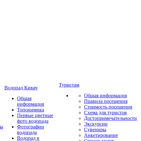
Туристам
Водопад Кивач
Общая информация
Общая
Правила посещения
информация
Стоимость посещения
Топонимика
Схема для туристов
Первые цветные
Достопримечательности
фото водопада
Экскурсии
ты
Фотографии
Сувениры
водопада
Анкетирование
Водопад в
Список гидов