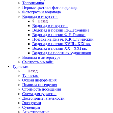
Топонимика
Первые цветные фото водопада
Фотографии водопада
Водопад в искусстве
Назад
Водопад в искусстве
Водопад в поэзии Г.Р.Державина
Водопад в поэзии Ф.Н.Глинки
Поездка на Кивач. К.К.Случевский
Водопад в поэзии XVIII - XIX вв.
Водопад в поэзии XX - XXI вв.
Водопад на полотнах художников
Водопад в литературе
Смотреть он-лайн
Туристам
Назад
Туристам
Общая информация
Правила посещения
Стоимость посещения
Схема для туристов
Достопримечательности
Экскурсии
Сувениры
Анкетирование