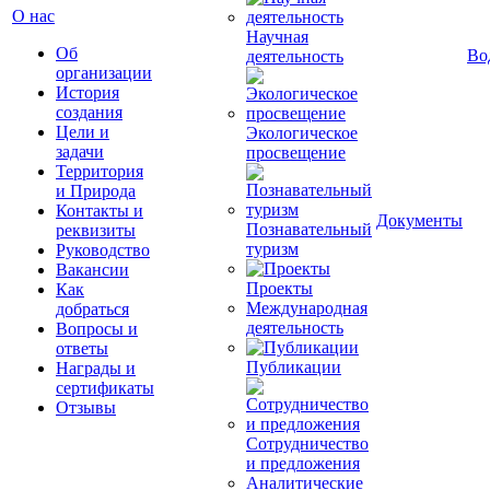
О нас
Научная
Об
Во
деятельность
организации
История
создания
Цели и
Экологическое
задачи
просвещение
Территория
и Природа
Контакты и
Документы
Познавательный
реквизиты
туризм
Руководство
Вакансии
Проекты
Как
Международная
добраться
деятельность
Вопросы и
ответы
Публикации
Награды и
сертификаты
Отзывы
Сотрудничество
и предложения
Аналитические