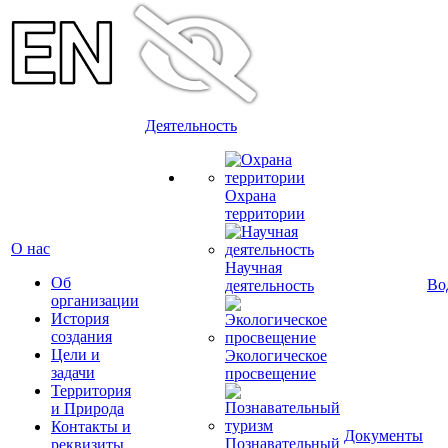
Деятельность
Охрана
территории
О нас
Научная
Об
Во
деятельность
организации
История
создания
Цели и
Экологическое
задачи
просвещение
Территория
и Природа
Контакты и
Документы
Познавательный
реквизиты