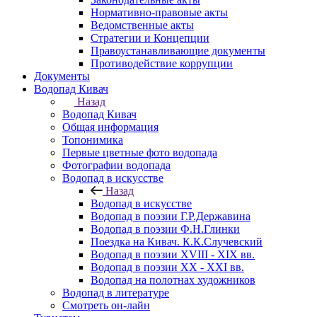
Нормативно-правовые акты
Ведомственные акты
Стратегии и Концепции
Правоустанавливающие документы
Противодействие коррупции
Документы
Водопад Кивач
Назад
Водопад Кивач
Общая информация
Топонимика
Первые цветные фото водопада
Фотографии водопада
Водопад в искусстве
Назад
Водопад в искусстве
Водопад в поэзии Г.Р.Державина
Водопад в поэзии Ф.Н.Глинки
Поездка на Кивач. К.К.Случевский
Водопад в поэзии XVIII - XIX вв.
Водопад в поэзии XX - XXI вв.
Водопад на полотнах художников
Водопад в литературе
Смотреть он-лайн